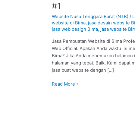
Pembuatan
#1
Website
di
Website Nusa Tenggara Barat (NTB)
/
L
Bima
website di Bima
,
jasa desain website B
jasa web design Bima
,
jasa website Bi
:
Profesional
Jasa Pembuatan Website di Bima Profes
#1
Web Official. Apakah Anda waktu ini me
Bima? Jika Anda menemukan halaman ini
halaman yang tepat. Baik, Kami dapat
jasa buat website dengan […]
Read More »