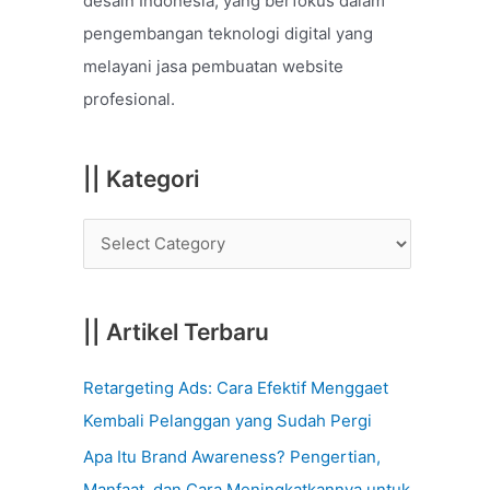
desain Indonesia, yang berfokus dalam
o
pengembangan teknologi digital yang
r
melayani jasa pembuatan website
:
profesional.
|| Kategori
|| Artikel Terbaru
Retargeting Ads: Cara Efektif Menggaet
Kembali Pelanggan yang Sudah Pergi
Apa Itu Brand Awareness? Pengertian,
Manfaat, dan Cara Meningkatkannya untuk