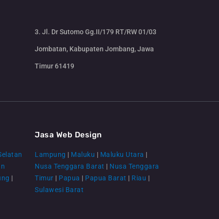
3. Jl. Dr Sutomo Gg.II/179 RT/RW 01/03
Jombatan, Kabupaten Jombang, Jawa
Timur 61419
CS Lenteraweb
Online
Jasa Web Design
Selatan
Lampung
|
Maluku
|
Maluku Utara
|
an
Nusa Tenggara Barat
|
Nusa Tenggara
ung
|
Timur
|
Papua
|
Papua Barat
|
Riau
|
Sulawesi Barat