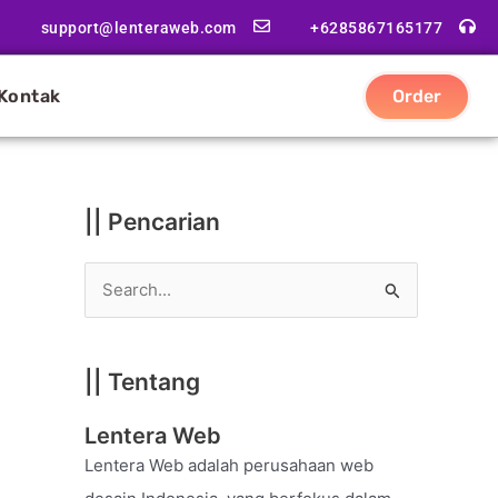
|
support@lenteraweb.com
+6285867165177
|
K
Kontak
Order
a
t
e
g
|| Pencarian
o
r
S
i
e
a
|| Tentang
r
c
Lentera Web
h
Lentera Web adalah perusahaan web
f