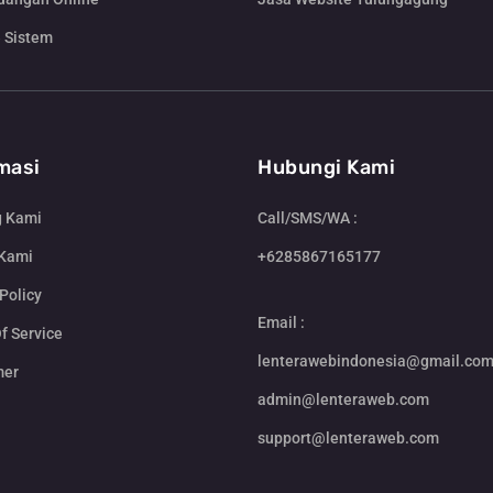
 Sistem
masi
Hubungi Kami
g Kami
Call/SMS/WA :
 Kami
+6285867165177
Policy
Email :
f Service
lenterawebindonesia@gmail.co
mer
admin@lenteraweb.com
support@lenteraweb.com