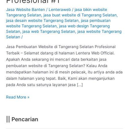
Tangerang
Selatan
Jasa Website Banten
/
Lenteraweb
/
jasa bikin website
Tangerang Selatan
,
jasa buat website di Tangerang Selatan
,
:
jasa desain website Tangerang Selatan
,
jasa pembuatan
Profesional
website Tangerang Selatan
,
jasa web design Tangerang
#1
Selatan
,
jasa web Tangerang Selatan
,
jasa website Tangerang
Selatan
/
Jasa Pembuatan Website di Tangerang Selatan Profesional
Terbaik – Selamat datang di halaman Lentera Web Official.
Apakah Anda sekarang ini mencari data berkaitan jasa
pembuatan website di Tangerang Selatan? Kalau Anda
mendapatkan halaman ini di mesin pelacak, itu artiya anda ada
dalam halaman yang tepat. Baik, Kami akan menganjurkan
pada Anda satu satunya layanan jasa […]
Read More »
|| Pencarian