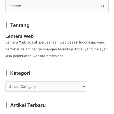
S
e
a
|| Tentang
r
c
Lentera Web
h
Lentera Web adalah perusahaan web desain Indonesia, yang
f
berfokus dalam pengembangan teknologi digital yang melayani
o
jasa pembuatan website profesional.
r
:
|| Kategori
|| Artikel Terbaru