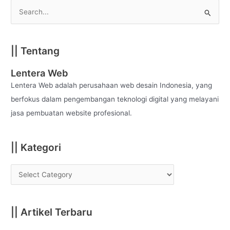
S
e
a
|| Tentang
r
c
Lentera Web
h
Lentera Web adalah perusahaan web desain Indonesia, yang
f
berfokus dalam pengembangan teknologi digital yang melayani
o
jasa pembuatan website profesional.
r
:
|| Kategori
|| Artikel Terbaru