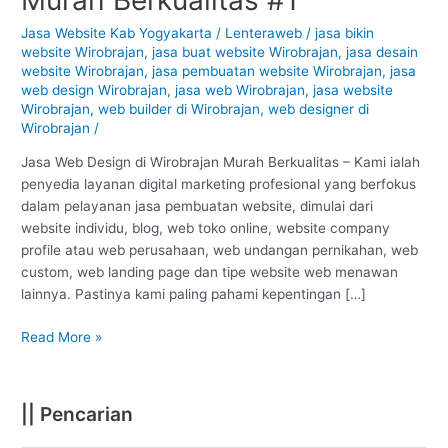
Wirobrajan
–
Jasa Website Kab Yogyakarta
/
Lenteraweb
/
jasa bikin
website Wirobrajan
,
jasa buat website Wirobrajan
,
jasa desain
Yogyakarta
website Wirobrajan
,
jasa pembuatan website Wirobrajan
,
jasa
:
web design Wirobrajan
,
jasa web Wirobrajan
,
jasa website
Murah
Wirobrajan
,
web builder di Wirobrajan
,
web designer di
Berkualitas
Wirobrajan
/
#1
Jasa Web Design di Wirobrajan Murah Berkualitas – Kami ialah
penyedia layanan digital marketing profesional yang berfokus
dalam pelayanan jasa pembuatan website, dimulai dari
website individu, blog, web toko online, website company
profile atau web perusahaan, web undangan pernikahan, web
custom, web landing page dan tipe website web menawan
lainnya. Pastinya kami paling pahami kepentingan […]
Read More »
|| Pencarian