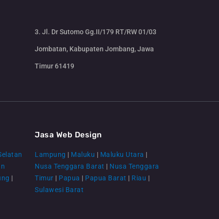
3. Jl. Dr Sutomo Gg.II/179 RT/RW 01/03
Jombatan, Kabupaten Jombang, Jawa
Timur 61419
CS Lenteraweb
Online
Jasa Web Design
Selatan
Lampung
|
Maluku
|
Maluku Utara
|
an
Nusa Tenggara Barat
|
Nusa Tenggara
ung
|
Timur
|
Papua
|
Papua Barat
|
Riau
|
Sulawesi Barat