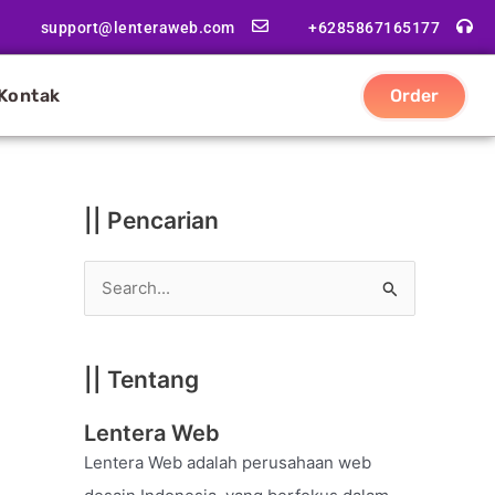
|
support@lenteraweb.com
+6285867165177
|
K
Kontak
Order
a
t
e
g
|| Pencarian
o
r
S
i
e
a
|| Tentang
r
c
Lentera Web
h
Lentera Web adalah perusahaan web
f