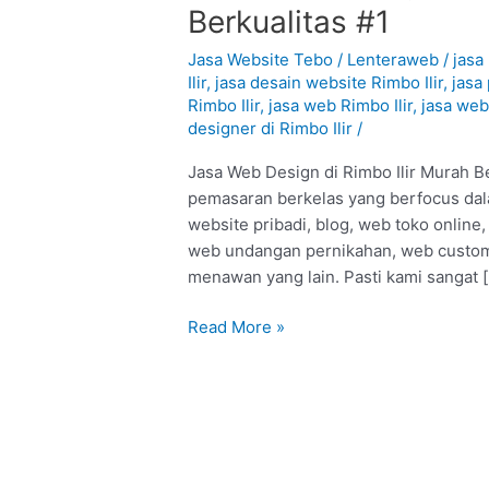
Web
Berkualitas #1
Design
di
Jasa Website Tebo
/
Lenteraweb
/
jasa
Rimbo
Ilir
,
jasa desain website Rimbo Ilir
,
jasa
Rimbo Ilir
,
jasa web Rimbo Ilir
,
jasa webs
Ilir
designer di Rimbo Ilir
/
–
Tebo
Jasa Web Design di Rimbo Ilir Murah Be
:
pemasaran berkelas yang berfocus dal
Murah
website pribadi, blog, web toko online
Berkualitas
web undangan pernikahan, web custom,
#1
menawan yang lain. Pasti kami sangat 
Read More »