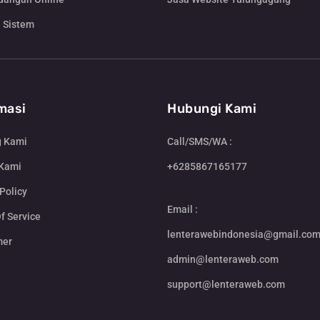
 Sistem
masi
Hubungi Kami
g Kami
Call/SMS/WA :
 Kami
+6285867165177
Policy
Email :
f Service
lenterawebindonesia@gmail.co
mer
admin@lenteraweb.com
support@lenteraweb.com