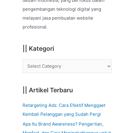
desain Indonesia, yang berfokus dalam
o
pengembangan teknologi digital yang
r
melayani jasa pembuatan website
:
profesional.
|| Kategori
|| Artikel Terbaru
Retargeting Ads: Cara Efektif Menggaet
Kembali Pelanggan yang Sudah Pergi
Apa Itu Brand Awareness? Pengertian,
Manfaat, dan Cara Meningkatkannya untuk