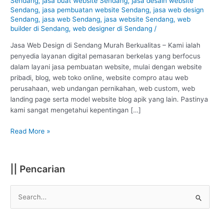
Sendang
,
jasa buat website Sendang
,
jasa desain website
Tulungagung
Sendang
,
jasa pembuatan website Sendang
,
jasa web design
:
Sendang
,
jasa web Sendang
,
jasa website Sendang
,
web
Murah
builder di Sendang
,
web designer di Sendang
/
Berkualitas
#1
Jasa Web Design di Sendang Murah Berkualitas – Kami ialah
penyedia layanan digital pemasaran berkelas yang berfocus
dalam layani jasa pembuatan website, mulai dengan website
pribadi, blog, web toko online, website compro atau web
perusahaan, web undangan pernikahan, web custom, web
landing page serta model website blog apik yang lain. Pastinya
kami sangat mengetahui kepentingan […]
Read More »
|| Pencarian
S
e