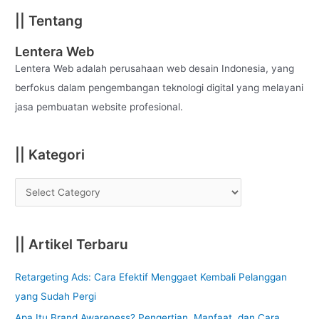
a
|| Tentang
r
c
Lentera Web
h
Lentera Web adalah perusahaan web desain Indonesia, yang
f
berfokus dalam pengembangan teknologi digital yang melayani
o
jasa pembuatan website profesional.
r
:
|| Kategori
|| Artikel Terbaru
Retargeting Ads: Cara Efektif Menggaet Kembali Pelanggan
yang Sudah Pergi
Apa Itu Brand Awareness? Pengertian, Manfaat, dan Cara