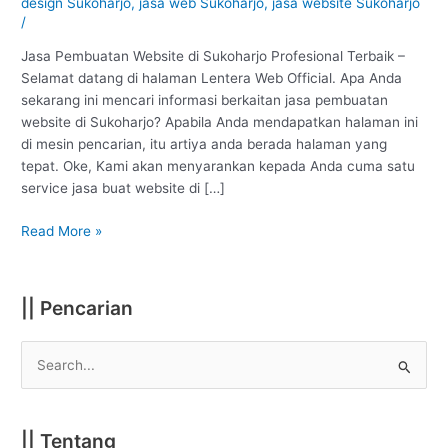
Profesional
design Sukoharjo
,
jasa web Sukoharjo
,
jasa website Sukoharjo
/
#1
Jasa Pembuatan Website di Sukoharjo Profesional Terbaik –
Selamat datang di halaman Lentera Web Official. Apa Anda
sekarang ini mencari informasi berkaitan jasa pembuatan
website di Sukoharjo? Apabila Anda mendapatkan halaman ini
di mesin pencarian, itu artiya anda berada halaman yang
tepat. Oke, Kami akan menyarankan kepada Anda cuma satu
service jasa buat website di […]
Read More »
|| Pencarian
S
e
a
|| Tentang