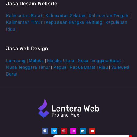
Jasa Desain Website
Kalimantan Barat
|
Kalimantan Selatan
|
Kalimantan Tengah
|
CS Lenteraweb
Kalimantan Timur
|
Kepulauan Bangka Belitung
|
Kepulauan
Online
Riau
Jasa Web Design
Lampung
|
Maluku
|
Maluku Utara
|
Nusa Tenggara Barat
|
Nusa Tenggara Timur
|
Papua
|
Papua Barat
|
Riau
|
Sulawesi
Barat
F
T
P
I
L
Y
a
w
i
n
i
o
c
i
n
s
n
u
e
t
t
t
k
t