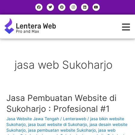
Skip
|
F
T
P
I
L
Y
a
w
i
n
i
o
to
|
c
i
n
s
n
u
e
t
t
t
k
t
content
b
t
e
a
e
u
K
o
e
r
g
d
b
o
r
e
r
i
e
a
k
s
a
n
t
m
t
e
g
o
jasa web Sukoharjo
r
i
Jasa Pembuatan Website di
Jasa
Pembuatan
Sukoharjo : Profesional #1
Website
di
Jasa Website Jawa Tengah
/
Lenteraweb
/
jasa bikin website
Sukoharjo
Sukoharjo
,
jasa buat website di Sukoharjo
,
jasa desain website
:
Sukoharjo
,
jasa pembuatan website Sukoharjo
,
jasa web