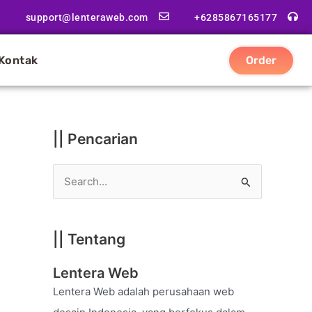
|
support@lenteraweb.com
+6285867165177
|
K
Kontak
Order
a
t
e
g
|| Pencarian
o
r
S
i
e
a
|| Tentang
r
c
Lentera Web
h
Lentera Web adalah perusahaan web
f