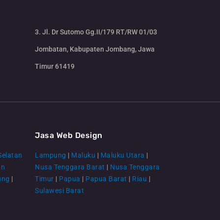
3. Jl. Dr Sutomo Gg.II/179 RT/RW 01/03
Jombatan, Kabupaten Jombang, Jawa
Timur 61419
CS Lenteraweb
Online
Jasa Web Design
Selatan
Lampung
|
Maluku
|
Maluku Utara
|
an
Nusa Tenggara Barat
|
Nusa Tenggara
ung
|
Timur
|
Papua
|
Papua Barat
|
Riau
|
Sulawesi Barat