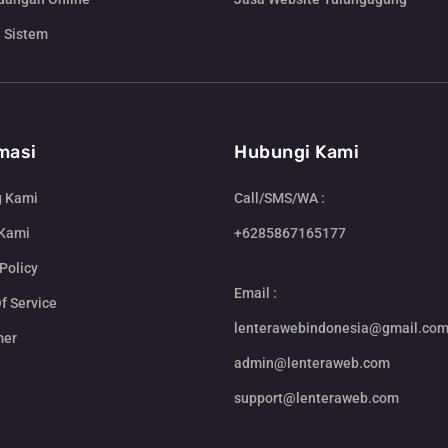
 Sistem
masi
Hubungi Kami
g Kami
Call/SMS/WA :
 Kami
+6285867165177
Policy
Email :
f Service
lenterawebindonesia@gmail.co
mer
admin@lenteraweb.com
support@lenteraweb.com