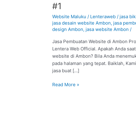
Pembuatan
#1
Website
di
Website Maluku
/
Lenteraweb
/
jasa bi
Ambon
jasa desain website Ambon
,
jasa pemb
design Ambon
,
jasa website Ambon
/
:
Profesional
Jasa Pembuatan Website di Ambon Prof
#1
Lentera Web Official. Apakah Anda saat
website di Ambon? Bila Anda menemukan
pada halaman yang tepat. Baiklah, Kam
jasa buat […]
Read More »