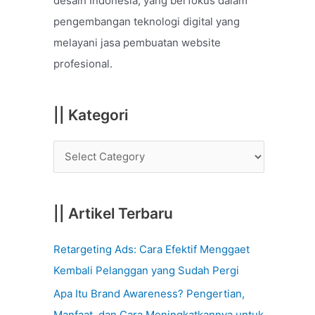
desain Indonesia, yang berfokus dalam
o
pengembangan teknologi digital yang
r
melayani jasa pembuatan website
:
profesional.
|| Kategori
|| Artikel Terbaru
Retargeting Ads: Cara Efektif Menggaet
Kembali Pelanggan yang Sudah Pergi
Apa Itu Brand Awareness? Pengertian,
Manfaat, dan Cara Meningkatkannya untuk