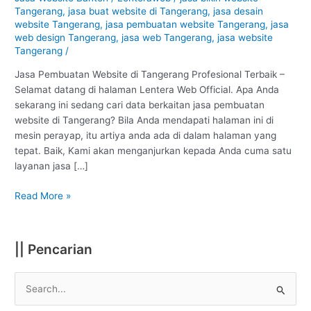
Tangerang
Tangerang
,
jasa buat website di Tangerang
,
jasa desain
:
website Tangerang
,
jasa pembuatan website Tangerang
,
jasa
Profesional
web design Tangerang
,
jasa web Tangerang
,
jasa website
Tangerang
/
#1
Jasa Pembuatan Website di Tangerang Profesional Terbaik –
Selamat datang di halaman Lentera Web Official. Apa Anda
sekarang ini sedang cari data berkaitan jasa pembuatan
website di Tangerang? Bila Anda mendapati halaman ini di
mesin perayap, itu artiya anda ada di dalam halaman yang
tepat. Baik, Kami akan menganjurkan kepada Anda cuma satu
layanan jasa […]
Read More »
|| Pencarian
S
e