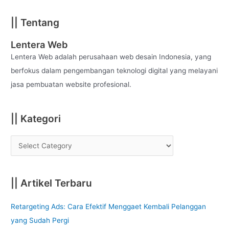
a
|| Tentang
r
c
Lentera Web
h
Lentera Web adalah perusahaan web desain Indonesia, yang
f
berfokus dalam pengembangan teknologi digital yang melayani
o
jasa pembuatan website profesional.
r
:
|| Kategori
|| Artikel Terbaru
Retargeting Ads: Cara Efektif Menggaet Kembali Pelanggan
yang Sudah Pergi