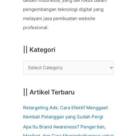
desain Indonesia, yang berfokus dalam
o
pengembangan teknologi digital yang
r
melayani jasa pembuatan website
:
profesional.
|| Kategori
|| Artikel Terbaru
Retargeting Ads: Cara Efektif Menggaet
Kembali Pelanggan yang Sudah Pergi
Apa Itu Brand Awareness? Pengertian,
Manfaat, dan Cara Meningkatkannya untuk