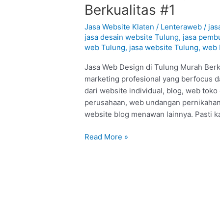
Web
Berkualitas #1
Design
di
Jasa Website Klaten
/
Lenteraweb
/
jas
Tulung
jasa desain website Tulung
,
jasa pemb
web Tulung
,
jasa website Tulung
,
web 
–
Klaten
Jasa Web Design di Tulung Murah Berku
:
marketing profesional yang berfocus d
Murah
dari website individual, blog, web tok
Berkualitas
perusahaan, web undangan pernikahan,
#1
website blog menawan lainnya. Pasti 
Read More »