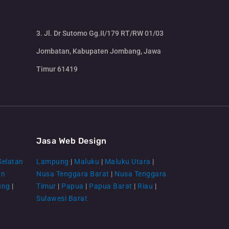
3. Jl. Dr Sutomo Gg.II/179 RT/RW 01/03
Jombatan, Kabupaten Jombang, Jawa
Timur 61419
CS Lenteraweb
Online
Jasa Web Design
Selatan
Lampung
|
Maluku
|
Maluku Utara
|
an
Nusa Tenggara Barat
|
Nusa Tenggara
ung
|
Timur
|
Papua
|
Papua Barat
|
Riau
|
Sulawesi Barat