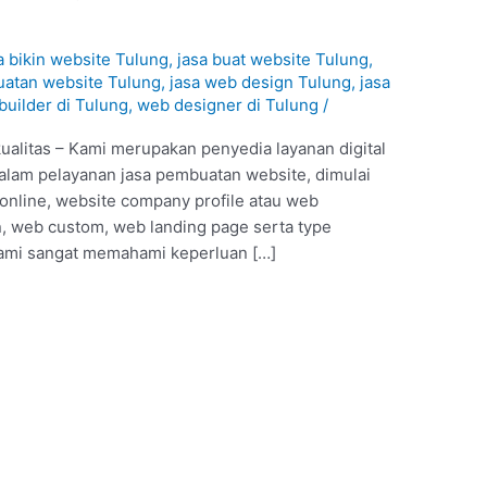
a bikin website Tulung
,
jasa buat website Tulung
,
uatan website Tulung
,
jasa web design Tulung
,
jasa
builder di Tulung
,
web designer di Tulung
/
alitas – Kami merupakan penyedia layanan digital
alam pelayanan jasa pembuatan website, dimulai
o online, website company profile atau web
 web custom, web landing page serta type
kami sangat memahami keperluan […]