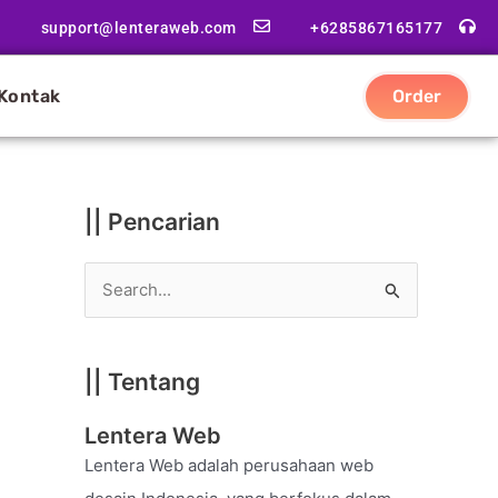
|
support@lenteraweb.com
+6285867165177
|
K
Kontak
Order
a
t
e
g
|| Pencarian
o
r
S
i
e
a
|| Tentang
r
c
Lentera Web
h
Lentera Web adalah perusahaan web
f