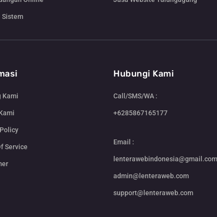
 Sistem
masi
Hubungi Kami
g Kami
Call/SMS/WA :
 Kami
+6285867165177
Policy
Email :
f Service
lenterawebindonesia@gmail.co
mer
admin@lenteraweb.com
support@lenteraweb.com