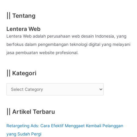
e
a
|| Tentang
r
c
Lentera Web
h
Lentera Web adalah perusahaan web desain Indonesia, yang
f
berfokus dalam pengembangan teknologi digital yang melayani
o
jasa pembuatan website profesional.
r
:
|| Kategori
|| Artikel Terbaru
Retargeting Ads: Cara Efektif Menggaet Kembali Pelanggan
yang Sudah Pergi