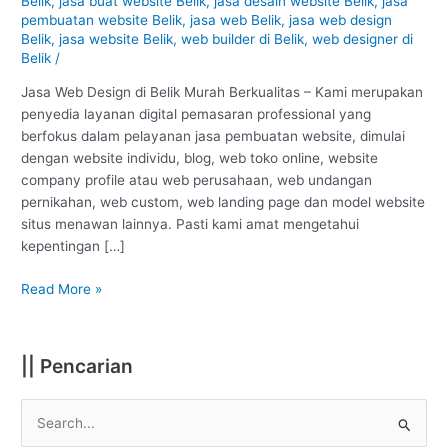
Belik
,
jasa buat website Belik
,
jasa desain website Belik
,
jasa
Pemalang
pembuatan website Belik
,
jasa web Belik
,
jasa web design
:
Belik
,
jasa website Belik
,
web builder di Belik
,
web designer di
Murah
Belik
/
Berkualitas
#1
Jasa Web Design di Belik Murah Berkualitas – Kami merupakan
penyedia layanan digital pemasaran professional yang
berfokus dalam pelayanan jasa pembuatan website, dimulai
dengan website individu, blog, web toko online, website
company profile atau web perusahaan, web undangan
pernikahan, web custom, web landing page dan model website
situs menawan lainnya. Pasti kami amat mengetahui
kepentingan […]
Read More »
|| Pencarian
S