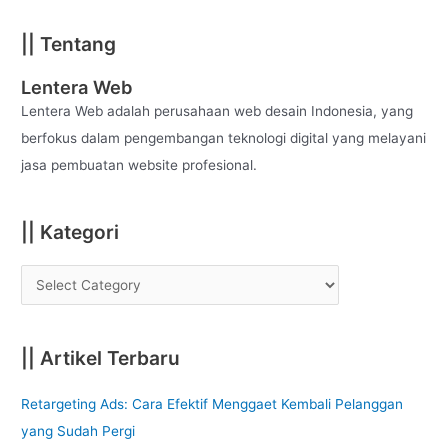
a
|| Tentang
r
c
Lentera Web
h
Lentera Web adalah perusahaan web desain Indonesia, yang
f
berfokus dalam pengembangan teknologi digital yang melayani
o
jasa pembuatan website profesional.
r
:
|| Kategori
|| Artikel Terbaru
Retargeting Ads: Cara Efektif Menggaet Kembali Pelanggan
yang Sudah Pergi