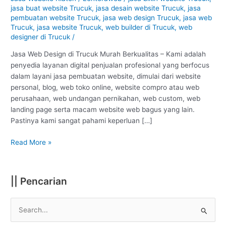
Trucuk
jasa buat website Trucuk
,
jasa desain website Trucuk
,
jasa
–
pembuatan website Trucuk
,
jasa web design Trucuk
,
jasa web
Klaten
Trucuk
,
jasa website Trucuk
,
web builder di Trucuk
,
web
designer di Trucuk
/
:
Murah
Jasa Web Design di Trucuk Murah Berkualitas – Kami adalah
Berkualitas
penyedia layanan digital penjualan profesional yang berfocus
#1
dalam layani jasa pembuatan website, dimulai dari website
personal, blog, web toko online, website compro atau web
perusahaan, web undangan pernikahan, web custom, web
landing page serta macam website web bagus yang lain.
Pastinya kami sangat pahami keperluan […]
Read More »
|| Pencarian
S
e