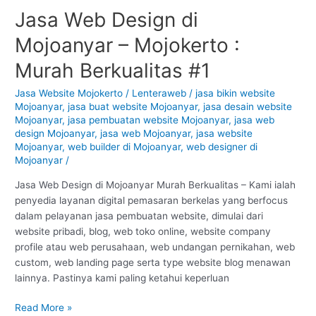
Jasa Web Design di
Jasa
Web
Mojoanyar – Mojokerto :
Design
di
Murah Berkualitas #1
Mojoanyar
–
Jasa Website Mojokerto
/
Lenteraweb
/
jasa bikin website
Mojoanyar
,
jasa buat website Mojoanyar
,
jasa desain website
Mojokerto
Mojoanyar
,
jasa pembuatan website Mojoanyar
,
jasa web
:
design Mojoanyar
,
jasa web Mojoanyar
,
jasa website
Murah
Mojoanyar
,
web builder di Mojoanyar
,
web designer di
Berkualitas
Mojoanyar
/
#1
Jasa Web Design di Mojoanyar Murah Berkualitas – Kami ialah
penyedia layanan digital pemasaran berkelas yang berfocus
dalam pelayanan jasa pembuatan website, dimulai dari
website pribadi, blog, web toko online, website company
profile atau web perusahaan, web undangan pernikahan, web
custom, web landing page serta type website blog menawan
lainnya. Pastinya kami paling ketahui keperluan
Read More »