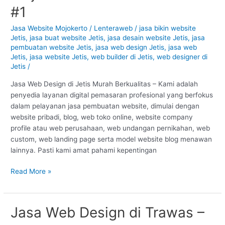
di
#1
Jetis
–
Jasa Website Mojokerto
/
Lenteraweb
/
jasa bikin website
Jetis
,
jasa buat website Jetis
,
jasa desain website Jetis
,
jasa
Mojokerto
pembuatan website Jetis
,
jasa web design Jetis
,
jasa web
:
Jetis
,
jasa website Jetis
,
web builder di Jetis
,
web designer di
Murah
Jetis
/
Berkualitas
#1
Jasa Web Design di Jetis Murah Berkualitas – Kami adalah
penyedia layanan digital pemasaran profesional yang berfokus
dalam pelayanan jasa pembuatan website, dimulai dengan
website pribadi, blog, web toko online, website company
profile atau web perusahaan, web undangan pernikahan, web
custom, web landing page serta model website blog menawan
lainnya. Pasti kami amat pahami kepentingan
Read More »
Jasa Web Design di Trawas –
Jasa
Web