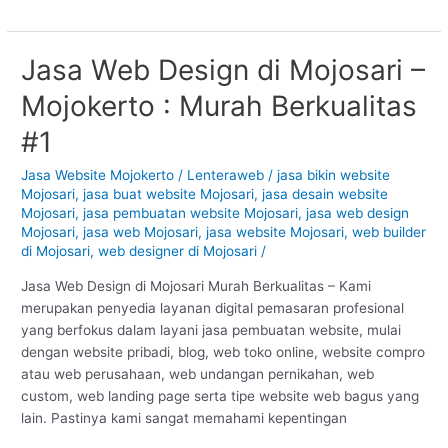
Jasa Web Design di Mojosari –
Jasa
Web
Mojokerto : Murah Berkualitas
Design
di
#1
Mojosari
–
Jasa Website Mojokerto
/
Lenteraweb
/
jasa bikin website
Mojosari
,
jasa buat website Mojosari
,
jasa desain website
Mojokerto
Mojosari
,
jasa pembuatan website Mojosari
,
jasa web design
:
Mojosari
,
jasa web Mojosari
,
jasa website Mojosari
,
web builder
Murah
di Mojosari
,
web designer di Mojosari
/
Berkualitas
#1
Jasa Web Design di Mojosari Murah Berkualitas – Kami
merupakan penyedia layanan digital pemasaran profesional
yang berfokus dalam layani jasa pembuatan website, mulai
dengan website pribadi, blog, web toko online, website compro
atau web perusahaan, web undangan pernikahan, web
custom, web landing page serta tipe website web bagus yang
lain. Pastinya kami sangat memahami kepentingan