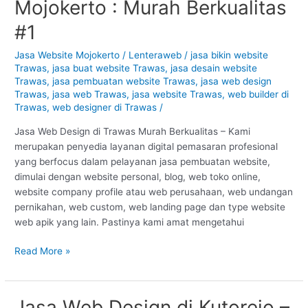
Mojokerto : Murah Berkualitas
Design
di
#1
Trawas
–
Jasa Website Mojokerto
/
Lenteraweb
/
jasa bikin website
Trawas
,
jasa buat website Trawas
,
jasa desain website
Mojokerto
Trawas
,
jasa pembuatan website Trawas
,
jasa web design
:
Trawas
,
jasa web Trawas
,
jasa website Trawas
,
web builder di
Murah
Trawas
,
web designer di Trawas
/
Berkualitas
#1
Jasa Web Design di Trawas Murah Berkualitas – Kami
merupakan penyedia layanan digital pemasaran profesional
yang berfocus dalam pelayanan jasa pembuatan website,
dimulai dengan website personal, blog, web toko online,
website company profile atau web perusahaan, web undangan
pernikahan, web custom, web landing page dan type website
web apik yang lain. Pastinya kami amat mengetahui
Read More »
Jasa Web Design di Kutorejo –
Jasa