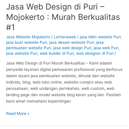
Jasa Web Design di Puri –
Jasa
Web
Mojokerto : Murah Berkualitas
Design
di
#1
Puri
–
Jasa Website Mojokerto
/
Lenteraweb
/
jasa bikin website Puri
,
jasa buat website Puri
,
jasa desain website Puri
,
jasa
Mojokerto
pembuatan website Puri
,
jasa web design Puri
,
jasa web Puri
,
:
jasa website Puri
,
web builder di Puri
,
web designer di Puri
/
Murah
Berkualitas
Jasa Web Design di Puri Murah Berkualitas – Kami adalah
#1
penyedia layanan digital pemasaran profesional yang berfocus
dalam layani jasa pembuatan website, dimulai dari website
individu, blog, web toko online, website compro atau web
perusahaan, web undangan pernikahan, web custom, web
landing page dan model website blog keren yang lain. Pastilah
kami amat memahami kepentingan
Read More »