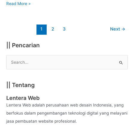
Read More »
1
2
3
Next
→
|| Pencarian
S
e
a
|| Tentang
r
c
Lentera Web
h
Lentera Web adalah perusahaan web desain Indonesia, yang
f
berfokus dalam pengembangan teknologi digital yang melayani
o
jasa pembuatan website profesional.
r