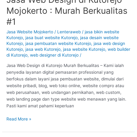
Web
Mojokerto : Murah Berkualitas
Design
di
#1
Kutorejo
–
Jasa Website Mojokerto
/
Lenteraweb
/
jasa bikin website
Kutorejo
,
jasa buat website Kutorejo
,
jasa desain website
Mojokerto
Kutorejo
,
jasa pembuatan website Kutorejo
,
jasa web design
:
Kutorejo
,
jasa web Kutorejo
,
jasa website Kutorejo
,
web builder
Murah
di Kutorejo
,
web designer di Kutorejo
/
Berkualitas
#1
Jasa Web Design di Kutorejo Murah Berkualitas – Kami ialah
penyedia layanan digital pemasaran professional yang
berfokus dalam layani jasa pembuatan website, dimulai dari
website pribadi, blog, web toko online, website compro atau
web perusahaan, web undangan pernikahan, web custom,
web landing page dan type website web menawan yang lain.
Pasti kami amat pahami keperluan
Read More »