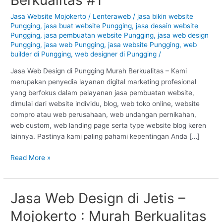
Pungging
–
Jasa Website Mojokerto
/
Lenteraweb
/
jasa bikin website
Pungging
,
jasa buat website Pungging
,
jasa desain website
Mojokerto
Pungging
,
jasa pembuatan website Pungging
,
jasa web design
:
Pungging
,
jasa web Pungging
,
jasa website Pungging
,
web
Murah
builder di Pungging
,
web designer di Pungging
/
Berkualitas
#1
Jasa Web Design di Pungging Murah Berkualitas – Kami
merupakan penyedia layanan digital marketing profesional
yang berfokus dalam pelayanan jasa pembuatan website,
dimulai dari website individu, blog, web toko online, website
compro atau web perusahaan, web undangan pernikahan,
web custom, web landing page serta type website blog keren
lainnya. Pastinya kami paling pahami kepentingan Anda […]
Read More »
Jasa Web Design di Jetis –
Jasa
Web
Mojokerto : Murah Berkualitas
Design