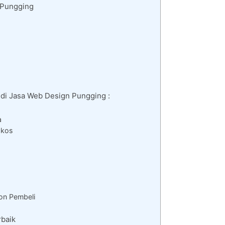
 Pungging
di Jasa Web Design Pungging :
a
gkos
on Pembeli
baik