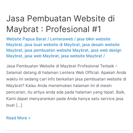
Jasa Pembuatan Website di
Jasa
Pembuatan
Maybrat : Profesional #1
Website
di
Website Papua Barat
/
Lenteraweb
/
jasa bikin website
Maybrat
Maybrat
,
jasa buat website di Maybrat
,
jasa desain website
:
Maybrat
,
jasa pembuatan website Maybrat
,
jasa web design
Profesional
Maybrat
,
jasa web Maybrat
,
jasa website Maybrat
/
#1
Jasa Pembuatan Website di Maybrat Profesional Terbaik –
Selamat datang di halaman Lentera Web Official. Apakah Anda
waktu ini sedang cari info berkaitan jasa pembuatan website di
Maybrat? Kalau Anda menemukan halaman ini di mesin
pencarian, itu artiya anda ada pada halaman yang tepat. Baik,
Kami dapat menyarankan pada Anda hanya satu service jasa
buat […]
Read More »