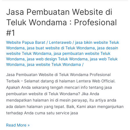
Jasa Pembuatan Website di
Jasa
Pembuatan
Teluk Wondama : Profesional
Website
di
#1
Teluk
Wondama
Website Papua Barat
/
Lenteraweb
/
jasa bikin website Teluk
Wondama
,
jasa buat website di Teluk Wondama
,
jasa desain
:
website Teluk Wondama
,
jasa pembuatan website Teluk
Profesional
Wondama
,
jasa web design Teluk Wondama
,
jasa web Teluk
#1
Wondama
,
jasa website Teluk Wondama
/
Jasa Pembuatan Website di Teluk Wondama Profesional
Terbaik – Selamat datang di halaman Lentera Web Official.
Apakah Anda sekarang tengah mencari info tentang jasa
pembuatan website di Teluk Wondama? Jika Anda
mendapatkan halaman ini di mesin perayap, itu artiya anda
ada dalam halaman yang tepat. Baik, Kami akan menganjurkan
terhadap Anda cuma satu service jasa
Read More »