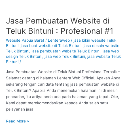
Jasa Pembuatan Website di
Jasa
Pembuatan
Teluk Bintuni : Profesional #1
Website
di
Website Papua Barat
/
Lenteraweb
/
jasa bikin website Teluk
Teluk
Bintuni
,
jasa buat website di Teluk Bintuni
,
jasa desain website
Bintuni
Teluk Bintuni
,
jasa pembuatan website Teluk Bintuni
,
jasa web
:
design Teluk Bintuni
,
jasa web Teluk Bintuni
,
jasa website Teluk
Bintuni
/
Profesional
#1
Jasa Pembuatan Website di Teluk Bintuni Profesional Terbaik –
Selamat datang di halaman Lentera Web Official. Apakah Anda
sekarang tengah cari data tentang jasa pembuatan website di
Teluk Bintuni? Apabila Anda menemukan halaman ini di mesin
pencarian, itu artiya anda ada pada halaman yang tepat. Oke,
Kami dapat merekomendasikan kepada Anda salah satu
pelayanan jasa
Read More »