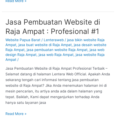
Read More »
Jasa Pembuatan Website di
Jasa
Pembuatan
Raja Ampat : Profesional #1
Website
di
Website Papua Barat
/
Lenteraweb
/
jasa bikin website Raja
Raja
Ampat
,
jasa buat website di Raja Ampat
,
jasa desain website
Ampat
Raja Ampat
,
jasa pembuatan website Raja Ampat
,
jasa web
:
design Raja Ampat
,
jasa web Raja Ampat
,
jasa website Raja
Ampat
/
Profesional
#1
Jasa Pembuatan Website di Raja Ampat Profesional Terbaik –
Selamat datang di halaman Lentera Web Official. Apakah Anda
sekarang tengah cari informasi tentang jasa pembuatan
website di Raja Ampat? Jika Anda menemukan halaman ini di
mesin pencarian, itu artiya anda ada dalam halaman yang
tepat. Baiklah, Kami dapat menganjurkan terhadap Anda
hanya satu layanan jasa
Read More »