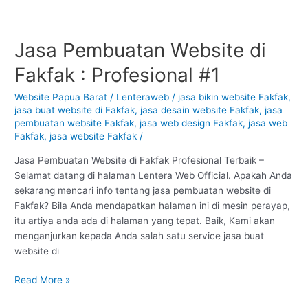
Jasa Pembuatan Website di
Jasa
Pembuatan
Fakfak : Profesional #1
Website
di
Website Papua Barat
/
Lenteraweb
/
jasa bikin website Fakfak
,
Fakfak
jasa buat website di Fakfak
,
jasa desain website Fakfak
,
jasa
:
pembuatan website Fakfak
,
jasa web design Fakfak
,
jasa web
Profesional
Fakfak
,
jasa website Fakfak
/
#1
Jasa Pembuatan Website di Fakfak Profesional Terbaik –
Selamat datang di halaman Lentera Web Official. Apakah Anda
sekarang mencari info tentang jasa pembuatan website di
Fakfak? Bila Anda mendapatkan halaman ini di mesin perayap,
itu artiya anda ada di halaman yang tepat. Baik, Kami akan
menganjurkan kepada Anda salah satu service jasa buat
website di
Read More »