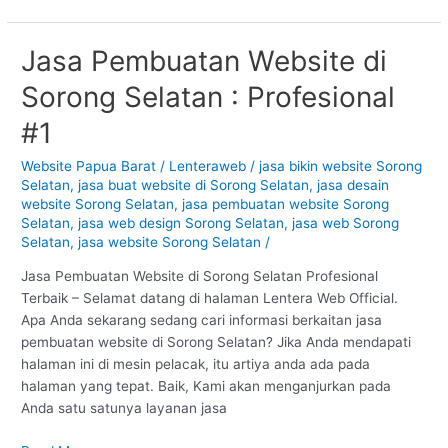
Jasa Pembuatan Website di
Jasa
Pembuatan
Sorong Selatan : Profesional
Website
di
#1
Sorong
Selatan
Website Papua Barat
/
Lenteraweb
/
jasa bikin website Sorong
Selatan
,
jasa buat website di Sorong Selatan
,
jasa desain
:
website Sorong Selatan
,
jasa pembuatan website Sorong
Profesional
Selatan
,
jasa web design Sorong Selatan
,
jasa web Sorong
#1
Selatan
,
jasa website Sorong Selatan
/
Jasa Pembuatan Website di Sorong Selatan Profesional
Terbaik – Selamat datang di halaman Lentera Web Official.
Apa Anda sekarang sedang cari informasi berkaitan jasa
pembuatan website di Sorong Selatan? Jika Anda mendapati
halaman ini di mesin pelacak, itu artiya anda ada pada
halaman yang tepat. Baik, Kami akan menganjurkan pada
Anda satu satunya layanan jasa