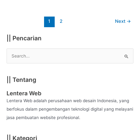
1
2
Next
→
|| Pencarian
S
e
a
|| Tentang
r
c
Lentera Web
h
Lentera Web adalah perusahaan web desain Indonesia, yang
f
berfokus dalam pengembangan teknologi digital yang melayani
o
jasa pembuatan website profesional.
r
:
|| Kategori