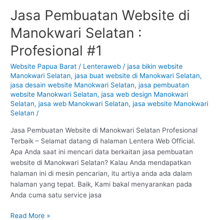
Jasa Pembuatan Website di
Jasa
Pembuatan
Manokwari Selatan :
Website
di
Profesional #1
Manokwari
Selatan
Website Papua Barat
/
Lenteraweb
/
jasa bikin website
Manokwari Selatan
,
jasa buat website di Manokwari Selatan
,
:
jasa desain website Manokwari Selatan
,
jasa pembuatan
Profesional
website Manokwari Selatan
,
jasa web design Manokwari
#1
Selatan
,
jasa web Manokwari Selatan
,
jasa website Manokwari
Selatan
/
Jasa Pembuatan Website di Manokwari Selatan Profesional
Terbaik – Selamat datang di halaman Lentera Web Official.
Apa Anda saat ini mencari data berkaitan jasa pembuatan
website di Manokwari Selatan? Kalau Anda mendapatkan
halaman ini di mesin pencarian, itu artiya anda ada dalam
halaman yang tepat. Baik, Kami bakal menyarankan pada
Anda cuma satu service jasa
Read More »