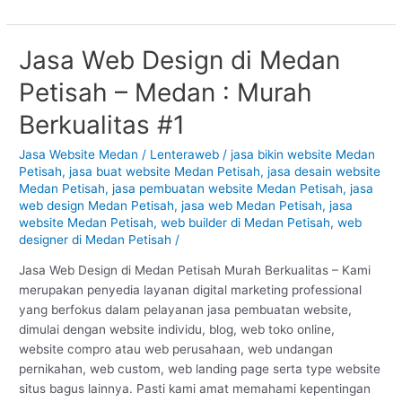
Jasa Web Design di Medan
Jasa
Web
Petisah – Medan : Murah
Design
di
Berkualitas #1
Medan
Petisah
Jasa Website Medan
/
Lenteraweb
/
jasa bikin website Medan
Petisah
,
jasa buat website Medan Petisah
,
jasa desain website
–
Medan Petisah
,
jasa pembuatan website Medan Petisah
,
jasa
Medan
web design Medan Petisah
,
jasa web Medan Petisah
,
jasa
:
website Medan Petisah
,
web builder di Medan Petisah
,
web
Murah
designer di Medan Petisah
/
Berkualitas
#1
Jasa Web Design di Medan Petisah Murah Berkualitas – Kami
merupakan penyedia layanan digital marketing professional
yang berfokus dalam pelayanan jasa pembuatan website,
dimulai dengan website individu, blog, web toko online,
website compro atau web perusahaan, web undangan
pernikahan, web custom, web landing page serta type website
situs bagus lainnya. Pasti kami amat memahami kepentingan