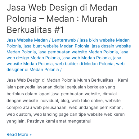
Jasa Web Design di Medan
Jasa
Web
Polonia – Medan : Murah
Design
di
Berkualitas #1
Medan
Polonia
Jasa Website Medan
/
Lenteraweb
/
jasa bikin website Medan
Polonia
,
jasa buat website Medan Polonia
,
jasa desain website
–
Medan Polonia
,
jasa pembuatan website Medan Polonia
,
jasa
Medan
web design Medan Polonia
,
jasa web Medan Polonia
,
jasa
:
website Medan Polonia
,
web builder di Medan Polonia
,
web
Murah
designer di Medan Polonia
/
Berkualitas
#1
Jasa Web Design di Medan Polonia Murah Berkualitas – Kami
ialah penyedia layanan digital penjualan berkelas yang
berfokus dalam layani jasa pembuatan website, dimulai
dengan website individual, blog, web toko online, website
compro atau web perusahaan, web undangan pernikahan,
web custom, web landing page dan tipe website web keren
yang lain. Pastinya kami amat mengetahui
Read More »