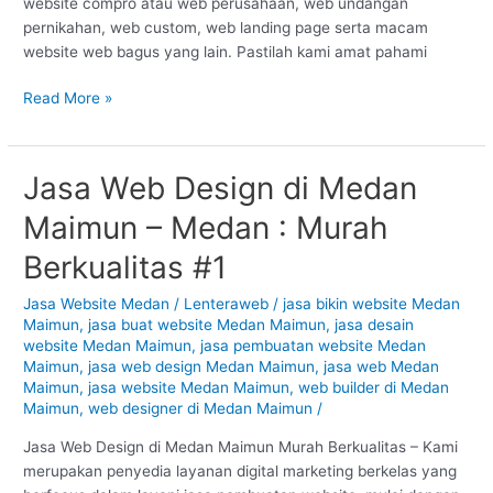
website compro atau web perusahaan, web undangan
pernikahan, web custom, web landing page serta macam
website web bagus yang lain. Pastilah kami amat pahami
Read More »
Jasa Web Design di Medan
Jasa
Web
Maimun – Medan : Murah
Design
di
Berkualitas #1
Medan
Maimun
Jasa Website Medan
/
Lenteraweb
/
jasa bikin website Medan
Maimun
,
jasa buat website Medan Maimun
,
jasa desain
–
website Medan Maimun
,
jasa pembuatan website Medan
Medan
Maimun
,
jasa web design Medan Maimun
,
jasa web Medan
:
Maimun
,
jasa website Medan Maimun
,
web builder di Medan
Murah
Maimun
,
web designer di Medan Maimun
/
Berkualitas
#1
Jasa Web Design di Medan Maimun Murah Berkualitas – Kami
merupakan penyedia layanan digital marketing berkelas yang