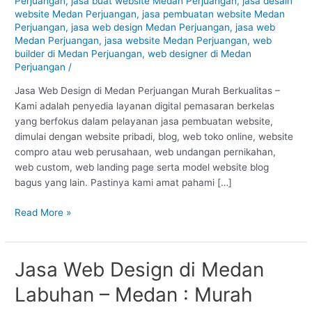
Perjuangan
,
jasa buat website Medan Perjuangan
,
jasa desain
–
website Medan Perjuangan
,
jasa pembuatan website Medan
Medan
Perjuangan
,
jasa web design Medan Perjuangan
,
jasa web
:
Medan Perjuangan
,
jasa website Medan Perjuangan
,
web
Murah
builder di Medan Perjuangan
,
web designer di Medan
Berkualitas
Perjuangan
/
#1
Jasa Web Design di Medan Perjuangan Murah Berkualitas –
Kami adalah penyedia layanan digital pemasaran berkelas
yang berfokus dalam pelayanan jasa pembuatan website,
dimulai dengan website pribadi, blog, web toko online, website
compro atau web perusahaan, web undangan pernikahan,
web custom, web landing page serta model website blog
bagus yang lain. Pastinya kami amat pahami […]
Read More »
Jasa Web Design di Medan
Jasa
Web
Labuhan – Medan : Murah
Design
di