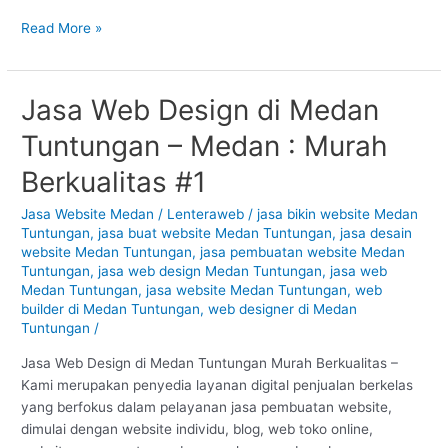
Read More »
Jasa Web Design di Medan
Jasa
Web
Tuntungan – Medan : Murah
Design
di
Berkualitas #1
Medan
Tuntungan
Jasa Website Medan
/
Lenteraweb
/
jasa bikin website Medan
Tuntungan
,
jasa buat website Medan Tuntungan
,
jasa desain
–
website Medan Tuntungan
,
jasa pembuatan website Medan
Medan
Tuntungan
,
jasa web design Medan Tuntungan
,
jasa web
:
Medan Tuntungan
,
jasa website Medan Tuntungan
,
web
Murah
builder di Medan Tuntungan
,
web designer di Medan
Berkualitas
Tuntungan
/
#1
Jasa Web Design di Medan Tuntungan Murah Berkualitas –
Kami merupakan penyedia layanan digital penjualan berkelas
yang berfokus dalam pelayanan jasa pembuatan website,
dimulai dengan website individu, blog, web toko online,