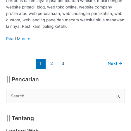
berfocus dalam layani jasa pembuatan website, mulai dengan
website pribadi, blog, web toko online, website company
profile atau web perusahaan, web undangan pernikahan, web
custom, web landing page dan macam website situs menawan
lainnya. Pasti kami paling ketahui
Read More »
1
2
3
Next
→
|| Pencarian
S
e
a
|| Tentang
r
c
Lentera Web