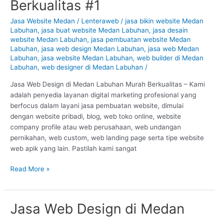
Berkualitas #1
Medan
Labuhan
Jasa Website Medan
/
Lenteraweb
/
jasa bikin website Medan
Labuhan
,
jasa buat website Medan Labuhan
,
jasa desain
–
website Medan Labuhan
,
jasa pembuatan website Medan
Medan
Labuhan
,
jasa web design Medan Labuhan
,
jasa web Medan
:
Labuhan
,
jasa website Medan Labuhan
,
web builder di Medan
Murah
Labuhan
,
web designer di Medan Labuhan
/
Berkualitas
#1
Jasa Web Design di Medan Labuhan Murah Berkualitas – Kami
adalah penyedia layanan digital marketing profesional yang
berfocus dalam layani jasa pembuatan website, dimulai
dengan website pribadi, blog, web toko online, website
company profile atau web perusahaan, web undangan
pernikahan, web custom, web landing page serta tipe website
web apik yang lain. Pastilah kami sangat
Read More »
Jasa Web Design di Medan
Jasa
Web