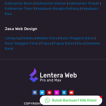
Kalimantan Barat
|
Kalimantan Selatan
|
Kalimantan Tengah
|
CS Lenteraweb
Kalimantan Timur
|
Kepulauan Bangka Belitung
|
Kepulauan
Online
Riau
Jasa Web Design
Lampung
|
Maluku
|
Maluku Utara
|
Nusa Tenggara Barat
|
Nusa Tenggara Timur
|
Papua
|
Papua Barat
|
Riau
|
Sulawesi
Barat
F
T
P
I
L
Y
a
w
i
n
i
o
c
i
n
s
n
u
e
t
t
t
k
t
b
t
e
a
e
u
Butuh Bantuan? Klik Disini
o
e
r
g
d
b
COPYRIGHT © 2026
LENTERAWEB.COM
o
r
e
r
i
e