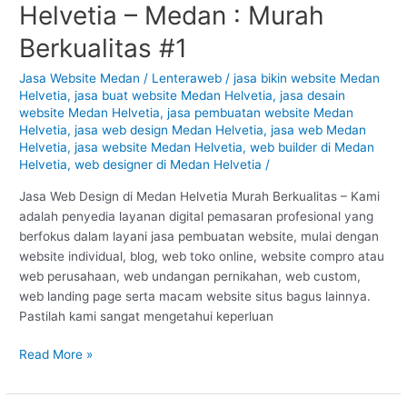
Helvetia – Medan : Murah
Design
di
Berkualitas #1
Medan
Helvetia
Jasa Website Medan
/
Lenteraweb
/
jasa bikin website Medan
Helvetia
,
jasa buat website Medan Helvetia
,
jasa desain
–
website Medan Helvetia
,
jasa pembuatan website Medan
Medan
Helvetia
,
jasa web design Medan Helvetia
,
jasa web Medan
:
Helvetia
,
jasa website Medan Helvetia
,
web builder di Medan
Murah
Helvetia
,
web designer di Medan Helvetia
/
Berkualitas
#1
Jasa Web Design di Medan Helvetia Murah Berkualitas – Kami
adalah penyedia layanan digital pemasaran profesional yang
berfokus dalam layani jasa pembuatan website, mulai dengan
website individual, blog, web toko online, website compro atau
web perusahaan, web undangan pernikahan, web custom,
web landing page serta macam website situs bagus lainnya.
Pastilah kami sangat mengetahui keperluan
Read More »