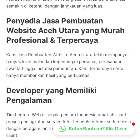
semakin di ketahui dengan jangkauan yang luas.
CS Lenteraweb
Online
Penyedia Jasa Pembuatan
Website Aceh Utara yang Murah
Profesional & Terpercaya
Kami Jasa Pembuatan Website Aceh Utara telah mempunyai
banyak klien mulai dari kepentingan personal, perusahaan
swasta hingga instansi pemerintah. Kami terpercaya serta
hanya memberikan hasil yang berkualitas.
Developer yang Memiliki
Pengalaman
Tim Lentera Web di segala penjuru Indonesia amat ahli saat
proses peningkatan service Info Technologi, kami sudah biasa
Butuh Bantuan? Klik Disini
dengan beragam jenis mode peningkatan sesuai proses bisnis
client