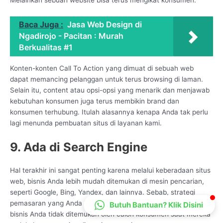
CS Lenteraweb
Online
Baca Juga :
Jasa Web Design di
Ngadirojo - Pacitan : Murah
Berkualitas #1
Konten-konten Call To Action yang dimuat di sebuah web
dapat memancing pelanggan untuk terus browsing di laman.
Selain itu, content atau opsi-opsi yang menarik dan menjawab
kebutuhan konsumen juga terus membikin brand dan
konsumen terhubung. Itulah alasannya kenapa Anda tak perlu
lagi menunda pembuatan situs di layanan kami.
9. Ada di Search Engine
Hal terakhir ini sangat penting karena melalui keberadaan situs
web, bisnis Anda lebih mudah ditemukan di mesin pencarian,
seperti Google, Bing, Yandex, dan lainnya. Sebab, strategi
pemasaran yang Anda jalankan tidak akan berarti apa-apa jika
Butuh Bantuan? Klik Disini
bisnis Anda tidak ditemukan oleh calon konsumen saat mereka