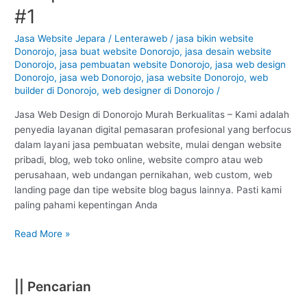
di
#1
Donorojo
–
Jasa Website Jepara
/
Lenteraweb
/
jasa bikin website
Donorojo
,
jasa buat website Donorojo
,
jasa desain website
Jepara
Donorojo
,
jasa pembuatan website Donorojo
,
jasa web design
:
Donorojo
,
jasa web Donorojo
,
jasa website Donorojo
,
web
Murah
builder di Donorojo
,
web designer di Donorojo
/
Berkualitas
#1
Jasa Web Design di Donorojo Murah Berkualitas – Kami adalah
penyedia layanan digital pemasaran profesional yang berfocus
dalam layani jasa pembuatan website, mulai dengan website
pribadi, blog, web toko online, website compro atau web
perusahaan, web undangan pernikahan, web custom, web
landing page dan tipe website blog bagus lainnya. Pasti kami
paling pahami kepentingan Anda
Read More »
|| Pencarian