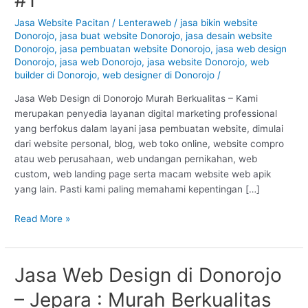
Donorojo
–
Jasa Website Pacitan
/
Lenteraweb
/
jasa bikin website
Donorojo
,
jasa buat website Donorojo
,
jasa desain website
Pacitan
Donorojo
,
jasa pembuatan website Donorojo
,
jasa web design
:
Donorojo
,
jasa web Donorojo
,
jasa website Donorojo
,
web
Murah
builder di Donorojo
,
web designer di Donorojo
/
Berkualitas
#1
Jasa Web Design di Donorojo Murah Berkualitas – Kami
merupakan penyedia layanan digital marketing professional
yang berfokus dalam layani jasa pembuatan website, dimulai
dari website personal, blog, web toko online, website compro
atau web perusahaan, web undangan pernikahan, web
custom, web landing page serta macam website web apik
yang lain. Pasti kami paling memahami kepentingan […]
Read More »
Jasa Web Design di Donorojo
Jasa
Web
– Jepara : Murah Berkualitas
Design