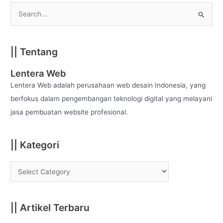
S
e
a
|| Tentang
r
c
Lentera Web
h
Lentera Web adalah perusahaan web desain Indonesia, yang
f
berfokus dalam pengembangan teknologi digital yang melayani
o
jasa pembuatan website profesional.
r
:
|| Kategori
|| Artikel Terbaru