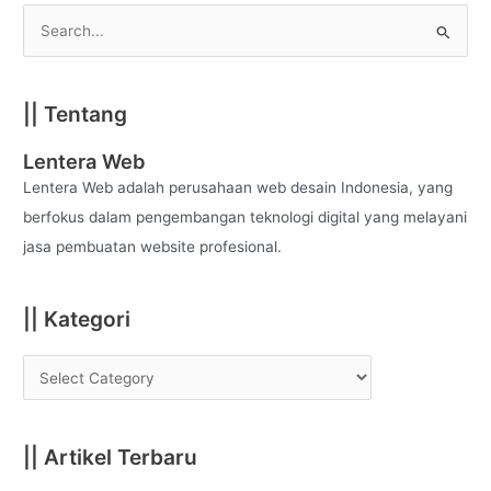
S
e
a
|| Tentang
r
c
Lentera Web
h
Lentera Web adalah perusahaan web desain Indonesia, yang
f
berfokus dalam pengembangan teknologi digital yang melayani
o
jasa pembuatan website profesional.
r
:
|| Kategori
|| Artikel Terbaru