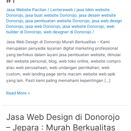
Donorojo
–
Jasa Website Pacitan
/
Lenteraweb
/
jasa bikin website
Donorojo
,
jasa buat website Donorojo
,
jasa desain website
Pacitan
Donorojo
,
jasa pembuatan website Donorojo
,
jasa web design
:
Donorojo
,
jasa web Donorojo
,
jasa website Donorojo
,
web
Murah
builder di Donorojo
,
web designer di Donorojo
/
Berkualitas
#1
Jasa Web Design di Donorojo Murah Berkualitas – Kami
merupakan penyedia layanan digital marketing professional
yang berfokus dalam layani jasa pembuatan website, dimulai
dari website personal, blog, web toko online, website compro
atau web perusahaan, web undangan pernikahan, web
custom, web landing page serta macam website web apik
yang lain. Pasti kami paling memahami kepentingan […]
Read More »
Jasa Web Design di Donorojo
Jasa
Web
– Jepara : Murah Berkualitas
Design