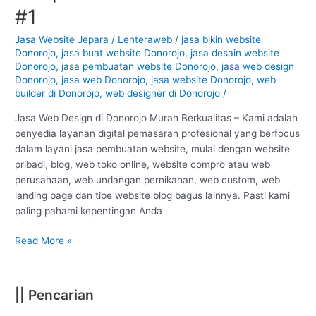
di
#1
Donorojo
–
Jasa Website Jepara
/
Lenteraweb
/
jasa bikin website
Donorojo
,
jasa buat website Donorojo
,
jasa desain website
Jepara
Donorojo
,
jasa pembuatan website Donorojo
,
jasa web design
:
Donorojo
,
jasa web Donorojo
,
jasa website Donorojo
,
web
Murah
builder di Donorojo
,
web designer di Donorojo
/
Berkualitas
#1
Jasa Web Design di Donorojo Murah Berkualitas – Kami adalah
penyedia layanan digital pemasaran profesional yang berfocus
dalam layani jasa pembuatan website, mulai dengan website
pribadi, blog, web toko online, website compro atau web
perusahaan, web undangan pernikahan, web custom, web
landing page dan tipe website blog bagus lainnya. Pasti kami
paling pahami kepentingan Anda
Read More »
|| Pencarian