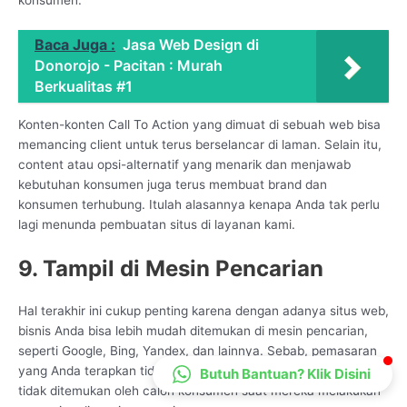
CS Lenteraweb
Online
Baca Juga :
Jasa Web Design di
Donorojo - Pacitan : Murah
Berkualitas #1
Konten-konten Call To Action yang dimuat di sebuah web bisa
memancing client untuk terus berselancar di laman. Selain itu,
content atau opsi-alternatif yang menarik dan menjawab
kebutuhan konsumen juga terus membuat brand dan
konsumen terhubung. Itulah alasannya kenapa Anda tak perlu
lagi menunda pembuatan situs di layanan kami.
9. Tampil di Mesin Pencarian
Hal terakhir ini cukup penting karena dengan adanya situs web,
bisnis Anda bisa lebih mudah ditemukan di mesin pencarian,
seperti Google, Bing, Yandex, dan lainnya. Sebab, pemasaran
yang Anda terapkan tidak akan berarti apa-apa jika bisnis Anda
Butuh Bantuan? Klik Disini
tidak ditemukan oleh calon konsumen saat mereka melakukan