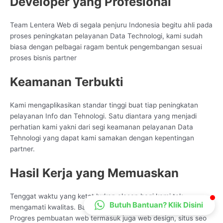
Developer yang Profesional
CS Lenteraweb
Online
Team Lentera Web di segala penjuru Indonesia begitu ahli pada
proses peningkatan pelayanan Data Technologi, kami sudah
biasa dengan pelbagai ragam bentuk pengembangan sesuai
proses bisnis partner
Keamanan Terbukti
Kami mengaplikasikan standar tinggi buat tiap peningkatan
pelayanan Info dan Tehnologi. Satu diantara yang menjadi
perhatian kami yakni dari segi keamanan pelayanan Data
Tehnologi yang dapat kami samakan dengan kepentingan
partner.
Hasil Kerja yang Memuaskan
Tenggat waktu yang ketat bukan alasan bagi kami tak
Butuh Bantuan? Klik Disini
mengamati kwalitas. Bagi kami, kualitas merupakan prioritas.
Progres pembuatan web termasuk juga web design, situs seo