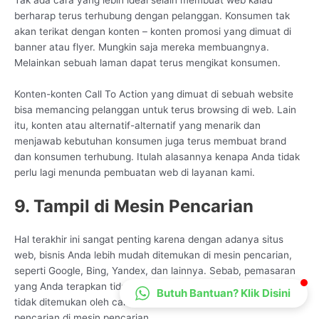
CS Lenteraweb
berharap terus terhubung dengan pelanggan. Konsumen tak
akan terikat dengan konten – konten promosi yang dimuat di
Online
banner atau flyer. Mungkin saja mereka membuangnya.
Melainkan sebuah laman dapat terus mengikat konsumen.
Konten-konten Call To Action yang dimuat di sebuah website
bisa memancing pelanggan untuk terus browsing di web. Lain
itu, konten atau alternatif-alternatif yang menarik dan
menjawab kebutuhan konsumen juga terus membuat brand
dan konsumen terhubung. Itulah alasannya kenapa Anda tidak
perlu lagi menunda pembuatan web di layanan kami.
9. Tampil di Mesin Pencarian
Hal terakhir ini sangat penting karena dengan adanya situs
web, bisnis Anda lebih mudah ditemukan di mesin pencarian,
seperti Google, Bing, Yandex, dan lainnya. Sebab, pemasaran
yang Anda terapkan tidak akan berarti apa-apa jika bisnis Anda
Butuh Bantuan? Klik Disini
tidak ditemukan oleh calon konsumen saat mereka melakukan
pencarian di mesin pencarian.