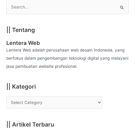
S
e
a
|| Tentang
r
c
Lentera Web
h
Lentera Web adalah perusahaan web desain Indonesia, yang
f
berfokus dalam pengembangan teknologi digital yang melayani
o
jasa pembuatan website profesional.
r
:
|| Kategori
|| Artikel Terbaru