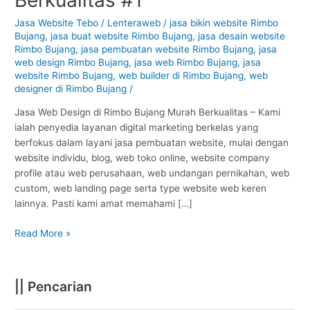
Rimbo
Bujang
Jasa Website Tebo
/
Lenteraweb
/
jasa bikin website Rimbo
Bujang
,
jasa buat website Rimbo Bujang
,
jasa desain website
–
Rimbo Bujang
,
jasa pembuatan website Rimbo Bujang
,
jasa
Tebo
web design Rimbo Bujang
,
jasa web Rimbo Bujang
,
jasa
:
website Rimbo Bujang
,
web builder di Rimbo Bujang
,
web
Murah
designer di Rimbo Bujang
/
Berkualitas
#1
Jasa Web Design di Rimbo Bujang Murah Berkualitas – Kami
ialah penyedia layanan digital marketing berkelas yang
berfokus dalam layani jasa pembuatan website, mulai dengan
website individu, blog, web toko online, website company
profile atau web perusahaan, web undangan pernikahan, web
custom, web landing page serta type website web keren
lainnya. Pasti kami amat memahami […]
Read More »
|| Pencarian