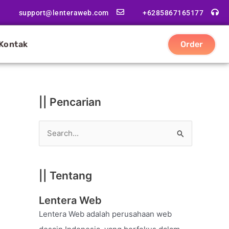
|
support@lenteraweb.com
+6285867165177
|
K
Kontak
Order
a
t
e
g
|| Pencarian
o
r
S
i
e
a
|| Tentang
r
c
Lentera Web
h
Lentera Web adalah perusahaan web
f