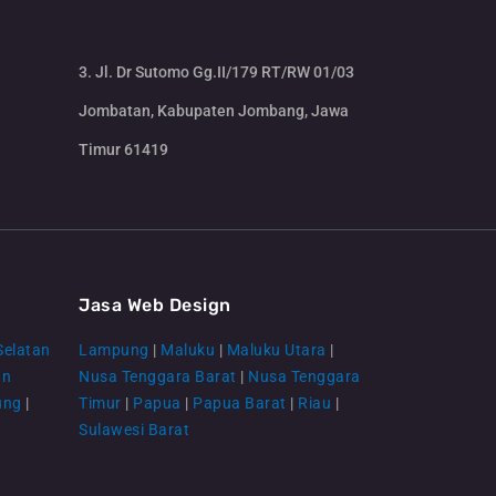
3. Jl. Dr Sutomo Gg.II/179 RT/RW 01/03
Jombatan, Kabupaten Jombang, Jawa
Timur 61419
CS Lenteraweb
Online
Jasa Web Design
Selatan
Lampung
|
Maluku
|
Maluku Utara
|
an
Nusa Tenggara Barat
|
Nusa Tenggara
ung
|
Timur
|
Papua
|
Papua Barat
|
Riau
|
Sulawesi Barat