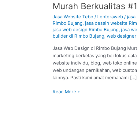
Web
Murah Berkualitas #
Design
di
Jasa Website Tebo
/
Lenteraweb
/
jasa
Rimbo
Rimbo Bujang
,
jasa desain website Ri
jasa web design Rimbo Bujang
,
jasa w
Bujang
builder di Rimbo Bujang
,
web designer
–
Tebo
Jasa Web Design di Rimbo Bujang Murah
:
marketing berkelas yang berfokus dala
Murah
website individu, blog, web toko onlin
Berkualitas
web undangan pernikahan, web custom
#1
lainnya. Pasti kami amat memahami […]
Read More »