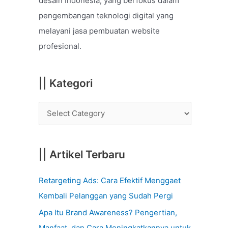
desain Indonesia, yang berfokus dalam
o
pengembangan teknologi digital yang
r
melayani jasa pembuatan website
:
profesional.
|| Kategori
|| Artikel Terbaru
Retargeting Ads: Cara Efektif Menggaet
Kembali Pelanggan yang Sudah Pergi
Apa Itu Brand Awareness? Pengertian,
Manfaat, dan Cara Meningkatkannya untuk