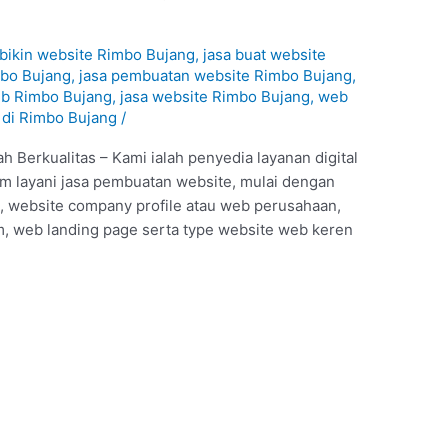
1
 bikin website Rimbo Bujang
,
jasa buat website
mbo Bujang
,
jasa pembuatan website Rimbo Bujang
,
eb Rimbo Bujang
,
jasa website Rimbo Bujang
,
web
 di Rimbo Bujang
/
 Berkualitas – Kami ialah penyedia layanan digital
m layani jasa pembuatan website, mulai dengan
e, website company profile atau web perusahaan,
, web landing page serta type website web keren