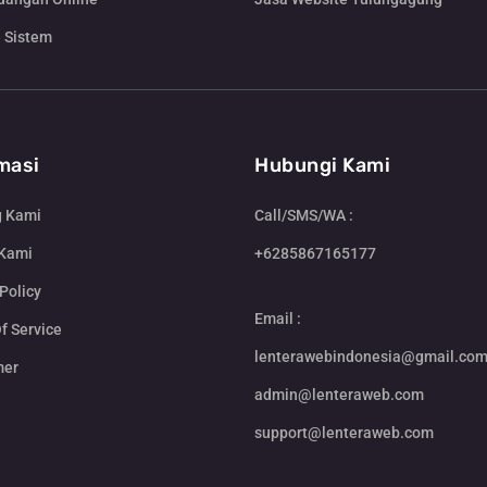
 Sistem
masi
Hubungi Kami
g Kami
Call/SMS/WA :
 Kami
+6285867165177
Policy
Email :
f Service
lenterawebindonesia@gmail.co
mer
admin@lenteraweb.com
support@lenteraweb.com