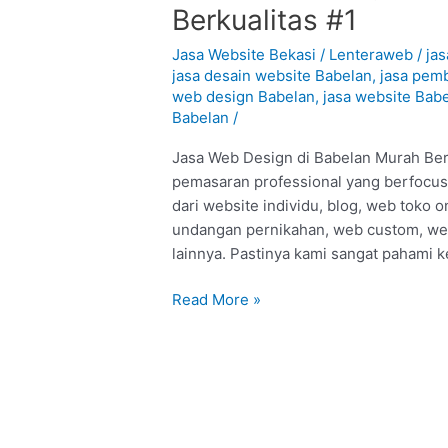
Web
Berkualitas #1
Design
di
Jasa Website Bekasi
/
Lenteraweb
/
jas
Babelan
jasa desain website Babelan
,
jasa pem
web design Babelan
,
jasa website Bab
–
Babelan
/
Bekasi
:
Jasa Web Design di Babelan Murah Berk
Murah
pemasaran professional yang berfocus
Berkualitas
dari website individu, blog, web toko
#1
undangan pernikahan, web custom, we
lainnya. Pastinya kami sangat pahami 
Read More »