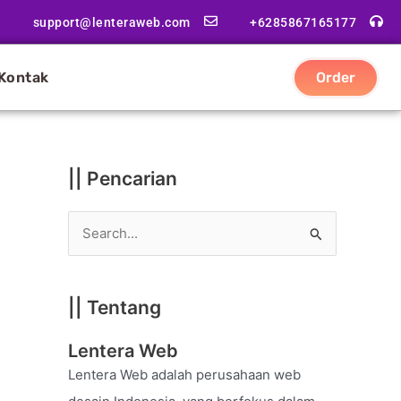
|
support@lenteraweb.com
+6285867165177
|
K
Kontak
Order
a
t
e
g
|| Pencarian
o
r
S
i
e
a
|| Tentang
r
c
Lentera Web
h
Lentera Web adalah perusahaan web
f