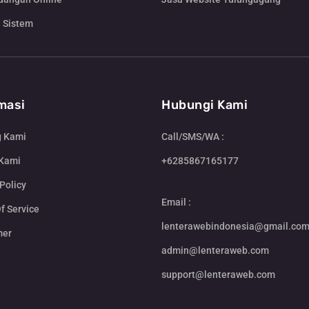
 Sistem
masi
Hubungi Kami
g Kami
Call/SMS/WA :
 Kami
+6285867165177
Policy
Email :
f Service
lenterawebindonesia@gmail.co
mer
admin@lenteraweb.com
support@lenteraweb.com