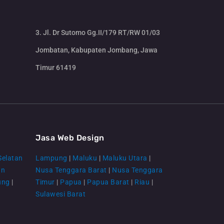
3. Jl. Dr Sutomo Gg.II/179 RT/RW 01/03
Jombatan, Kabupaten Jombang, Jawa
Timur 61419
CS Lenteraweb
Online
Jasa Web Design
Selatan
Lampung
|
Maluku
|
Maluku Utara
|
an
Nusa Tenggara Barat
|
Nusa Tenggara
ung
|
Timur
|
Papua
|
Papua Barat
|
Riau
|
Sulawesi Barat