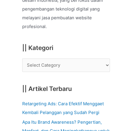
desain Indonesia, yang berfokus dalam
o
pengembangan teknologi digital yang
r
melayani jasa pembuatan website
:
profesional.
|| Kategori
|| Artikel Terbaru
Retargeting Ads: Cara Efektif Menggaet
Kembali Pelanggan yang Sudah Pergi
Apa Itu Brand Awareness? Pengertian,
Manfaat, dan Cara Meningkatkannya untuk