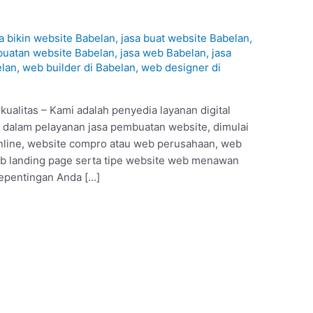
a bikin website Babelan
,
jasa buat website Babelan
,
buatan website Babelan
,
jasa web Babelan
,
jasa
elan
,
web builder di Babelan
,
web designer di
ualitas – Kami adalah penyedia layanan digital
 dalam pelayanan jasa pembuatan website, dimulai
 online, website compro atau web perusahaan, web
b landing page serta tipe website web menawan
kepentingan Anda […]