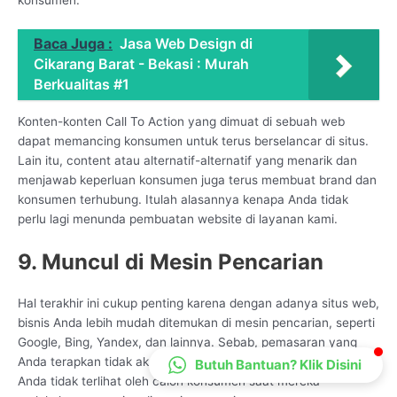
CS Lenteraweb
Online
Baca Juga :
Jasa Web Design di
Cikarang Barat - Bekasi : Murah
Berkualitas #1
Konten-konten Call To Action yang dimuat di sebuah web
dapat memancing konsumen untuk terus berselancar di situs.
Lain itu, content atau alternatif-alternatif yang menarik dan
menjawab keperluan konsumen juga terus membuat brand dan
konsumen terhubung. Itulah alasannya kenapa Anda tidak
perlu lagi menunda pembuatan website di layanan kami.
9. Muncul di Mesin Pencarian
Hal terakhir ini cukup penting karena dengan adanya situs web,
bisnis Anda lebih mudah ditemukan di mesin pencarian, seperti
Google, Bing, Yandex, dan lainnya. Sebab, pemasaran yang
Anda terapkan tidak akan membawa hasil apapun jika bisnis
Butuh Bantuan? Klik Disini
Anda tidak terlihat oleh calon konsumen saat mereka