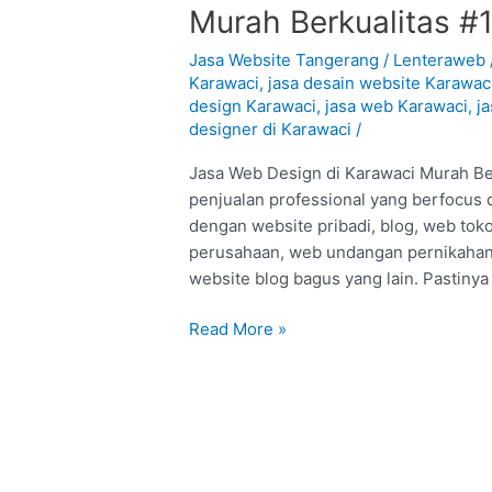
Web
Murah Berkualitas #
Design
di
Jasa Website Tangerang
/
Lenteraweb
Karawaci
Karawaci
,
jasa desain website Karawac
design Karawaci
,
jasa web Karawaci
,
j
–
designer di Karawaci
/
Tangerang
:
Jasa Web Design di Karawaci Murah Berk
Murah
penjualan professional yang berfocus 
Berkualitas
dengan website pribadi, blog, web tok
#1
perusahaan, web undangan pernikahan
website blog bagus yang lain. Pastiny
Read More »