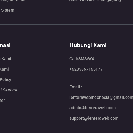
 Sistem
masi
Hubungi Kami
g Kami
Call/SMS/WA :
 Kami
+6285867165177
Policy
Email :
f Service
lenterawebindonesia@gmail.co
mer
admin@lenteraweb.com
support@lenteraweb.com