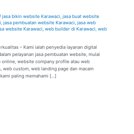
1
/
jasa bikin website Karawaci
,
jasa buat website
i
,
jasa pembuatan website Karawaci
,
jasa web
asa website Karawaci
,
web builder di Karawaci
,
web
ualitas – Kami ialah penyedia layanan digital
dalam pelayanan jasa pembuatan website, mulai
o online, website company profile atau web
, web custom, web landing page dan macam
a kami paling memahami […]