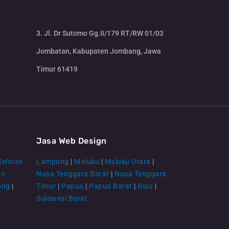
3. Jl. Dr Sutomo Gg.II/179 RT/RW 01/03
Jombatan, Kabupaten Jombang, Jawa
Timur 61419
CS Lenteraweb
Online
Jasa Web Design
Selatan
Lampung
|
Maluku
|
Maluku Utara
|
an
Nusa Tenggara Barat
|
Nusa Tenggara
ung
|
Timur
|
Papua
|
Papua Barat
|
Riau
|
Sulawesi Barat