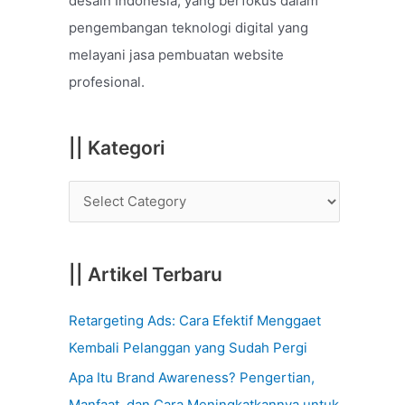
desain Indonesia, yang berfokus dalam
o
pengembangan teknologi digital yang
r
melayani jasa pembuatan website
:
profesional.
|| Kategori
|| Artikel Terbaru
Retargeting Ads: Cara Efektif Menggaet
Kembali Pelanggan yang Sudah Pergi
Apa Itu Brand Awareness? Pengertian,
Manfaat, dan Cara Meningkatkannya untuk