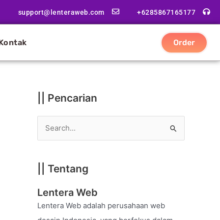
|
support@lenteraweb.com
+6285867165177
|
K
Kontak
Order
a
t
e
g
|| Pencarian
o
r
S
i
e
a
|| Tentang
r
c
Lentera Web
h
Lentera Web adalah perusahaan web
f