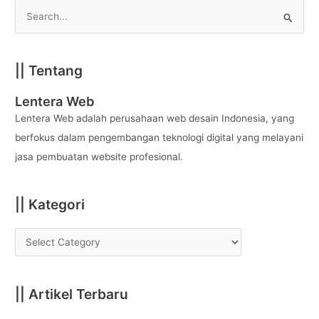
S
e
a
|| Tentang
r
c
Lentera Web
h
Lentera Web adalah perusahaan web desain Indonesia, yang
f
berfokus dalam pengembangan teknologi digital yang melayani
o
jasa pembuatan website profesional.
r
:
|| Kategori
|| Artikel Terbaru