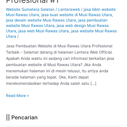
Musi
Rawas
Website Sumatera Selatan
/
Lenteraweb
/
jasa bikin website
Musi Rawas Utara
,
jasa buat website di Musi Rawas Utara
,
Utara
jasa desain website Musi Rawas Utara
,
jasa pembuatan
:
website Musi Rawas Utara
,
jasa web design Musi Rawas
Profesional
Utara
,
jasa web Musi Rawas Utara
,
jasa website Musi Rawas
#1
Utara
/
Jasa Pembuatan Website di Musi Rawas Utara Profesional
Terbaik – Selamat datang di halaman Lentera Web Official.
Apakah Anda waktu ini sedang cari informasi berkaitan jasa
pembuatan website di Musi Rawas Utara? Jika Anda
menemukan halaman ini di mesin telusur, itu artiya anda
berada halaman yang tepat. Oke, Kami dapat
merekomendasikan terhadap Anda salah satu […]
Read More »
|| Pencarian