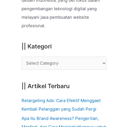
desain Indonesia, yang berfokus dalam
o
pengembangan teknologi digital yang
r
melayani jasa pembuatan website
:
profesional.
|| Kategori
|| Artikel Terbaru
Retargeting Ads: Cara Efektif Menggaet
Kembali Pelanggan yang Sudah Pergi
Apa Itu Brand Awareness? Pengertian,
Manfaat, dan Cara Meningkatkannya untuk