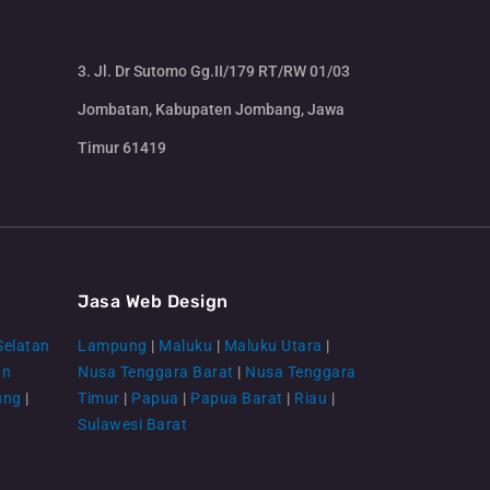
3. Jl. Dr Sutomo Gg.II/179 RT/RW 01/03
Jombatan, Kabupaten Jombang, Jawa
Timur 61419
CS Lenteraweb
Online
Jasa Web Design
Selatan
Lampung
|
Maluku
|
Maluku Utara
|
an
Nusa Tenggara Barat
|
Nusa Tenggara
ung
|
Timur
|
Papua
|
Papua Barat
|
Riau
|
Sulawesi Barat