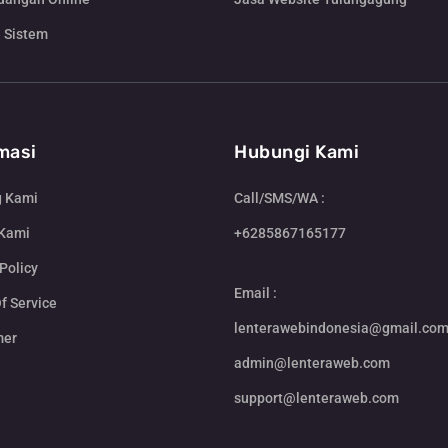
 Sistem
masi
Hubungi Kami
g Kami
Call/SMS/WA :
 Kami
+6285867165177
Policy
Email :
f Service
lenterawebindonesia@gmail.co
mer
admin@lenteraweb.com
support@lenteraweb.com