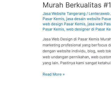
Web
Murah Berkualitas #
Design
di
Jasa Website Tangerang
/
Lenteraweb
Pasar
Pasar Kemis
,
jasa desain website Pasa
web design Pasar Kemis
,
jasa web Pas
Kemis
Pasar Kemis
,
web designer di Pasar K
–
Tangerang
Jasa Web Design di Pasar Kemis Murah 
:
marketing profesional yang berfocus d
Murah
dengan website individu, blog, web to
Berkualitas
web undangan pernikahan, web custom,
#1
yang lain. Pastinya kami sangat ketahui
Read More »