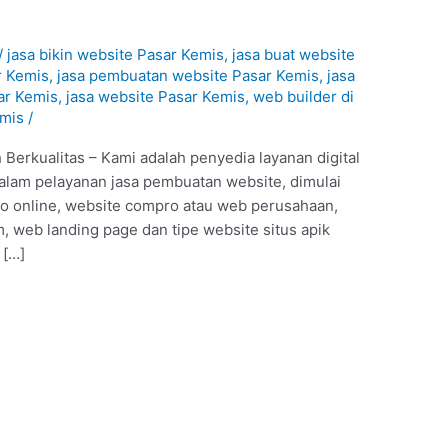
1
/
jasa bikin website Pasar Kemis
,
jasa buat website
r Kemis
,
jasa pembuatan website Pasar Kemis
,
jasa
ar Kemis
,
jasa website Pasar Kemis
,
web builder di
emis
/
Berkualitas – Kami adalah penyedia layanan digital
alam pelayanan jasa pembuatan website, dimulai
ko online, website compro atau web perusahaan,
 web landing page dan tipe website situs apik
 […]