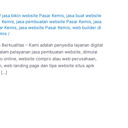
1
/
jasa bikin website Pasar Kemis
,
jasa buat website
r Kemis
,
jasa pembuatan website Pasar Kemis
,
jasa
ar Kemis
,
jasa website Pasar Kemis
,
web builder di
emis
/
Berkualitas – Kami adalah penyedia layanan digital
alam pelayanan jasa pembuatan website, dimulai
ko online, website compro atau web perusahaan,
 web landing page dan tipe website situs apik
 […]