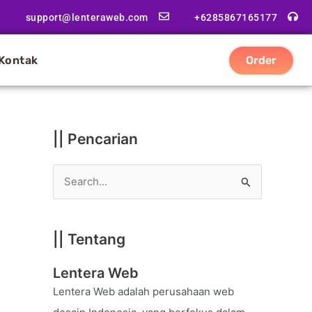
|
support@lenteraweb.com
+6285867165177
|
K
Kontak
Order
a
t
e
g
|| Pencarian
o
r
S
i
e
a
|| Tentang
r
c
Lentera Web
h
Lentera Web adalah perusahaan web
f