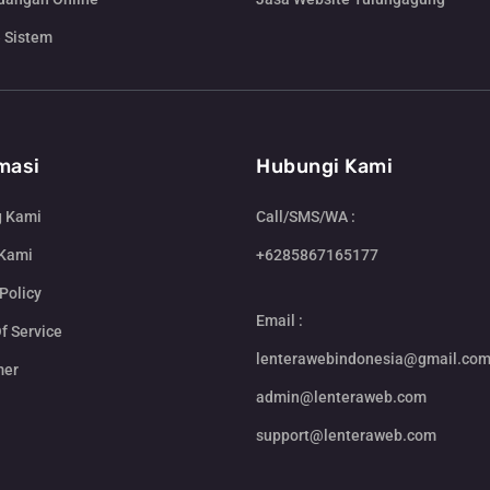
 Sistem
masi
Hubungi Kami
g Kami
Call/SMS/WA :
 Kami
+6285867165177
Policy
Email :
f Service
lenterawebindonesia@gmail.co
mer
admin@lenteraweb.com
support@lenteraweb.com