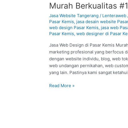
Web
Murah Berkualitas #
Design
di
Jasa Website Tangerang
/
Lenteraweb
Pasar
Pasar Kemis
,
jasa desain website Pasa
web design Pasar Kemis
,
jasa web Pas
Kemis
Pasar Kemis
,
web designer di Pasar K
–
Tangerang
Jasa Web Design di Pasar Kemis Murah 
:
marketing profesional yang berfocus d
Murah
dengan website individu, blog, web to
Berkualitas
web undangan pernikahan, web custom,
#1
yang lain. Pastinya kami sangat ketahui
Read More »