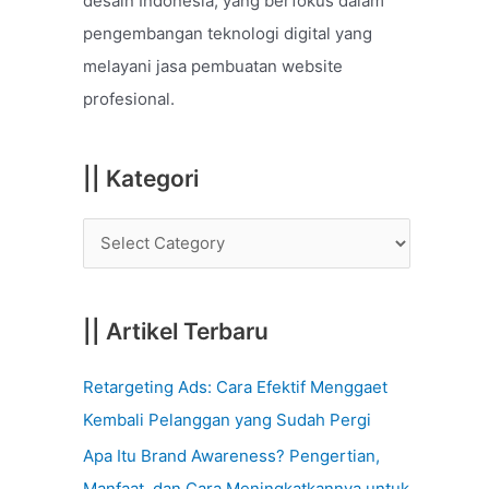
desain Indonesia, yang berfokus dalam
o
pengembangan teknologi digital yang
r
melayani jasa pembuatan website
:
profesional.
|| Kategori
|| Artikel Terbaru
Retargeting Ads: Cara Efektif Menggaet
Kembali Pelanggan yang Sudah Pergi
Apa Itu Brand Awareness? Pengertian,
Manfaat, dan Cara Meningkatkannya untuk