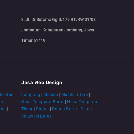
3. Jl. Dr Sutomo Gg.II/179 RT/RW 01/03
Jombatan, Kabupaten Jombang, Jawa
Timur 61419
CS Lenteraweb
Online
Jasa Web Design
Selatan
Lampung
|
Maluku
|
Maluku Utara
|
an
Nusa Tenggara Barat
|
Nusa Tenggara
ung
|
Timur
|
Papua
|
Papua Barat
|
Riau
|
Sulawesi Barat