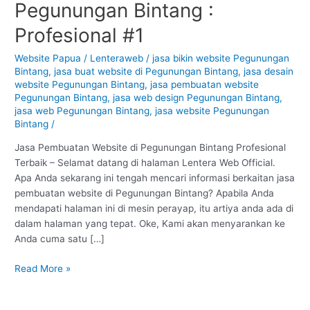
Pegunungan Bintang :
Website
di
Profesional #1
Pegunungan
Bintang
Website Papua
/
Lenteraweb
/
jasa bikin website Pegunungan
Bintang
,
jasa buat website di Pegunungan Bintang
,
jasa desain
:
website Pegunungan Bintang
,
jasa pembuatan website
Profesional
Pegunungan Bintang
,
jasa web design Pegunungan Bintang
,
#1
jasa web Pegunungan Bintang
,
jasa website Pegunungan
Bintang
/
Jasa Pembuatan Website di Pegunungan Bintang Profesional
Terbaik – Selamat datang di halaman Lentera Web Official.
Apa Anda sekarang ini tengah mencari informasi berkaitan jasa
pembuatan website di Pegunungan Bintang? Apabila Anda
mendapati halaman ini di mesin perayap, itu artiya anda ada di
dalam halaman yang tepat. Oke, Kami akan menyarankan ke
Anda cuma satu […]
Read More »