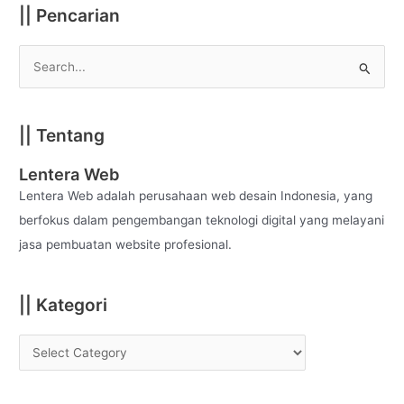
|| Pencarian
S
e
a
|| Tentang
r
c
Lentera Web
h
Lentera Web adalah perusahaan web desain Indonesia, yang
f
berfokus dalam pengembangan teknologi digital yang melayani
o
jasa pembuatan website profesional.
r
:
|| Kategori