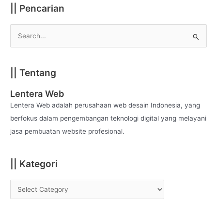
|| Pencarian
S
e
a
|| Tentang
r
c
Lentera Web
h
Lentera Web adalah perusahaan web desain Indonesia, yang
f
berfokus dalam pengembangan teknologi digital yang melayani
o
jasa pembuatan website profesional.
r
:
|| Kategori