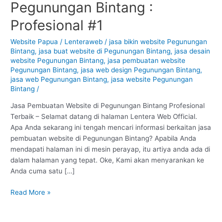
Pegunungan Bintang :
Website
di
Profesional #1
Pegunungan
Bintang
Website Papua
/
Lenteraweb
/
jasa bikin website Pegunungan
Bintang
,
jasa buat website di Pegunungan Bintang
,
jasa desain
:
website Pegunungan Bintang
,
jasa pembuatan website
Profesional
Pegunungan Bintang
,
jasa web design Pegunungan Bintang
,
#1
jasa web Pegunungan Bintang
,
jasa website Pegunungan
Bintang
/
Jasa Pembuatan Website di Pegunungan Bintang Profesional
Terbaik – Selamat datang di halaman Lentera Web Official.
Apa Anda sekarang ini tengah mencari informasi berkaitan jasa
pembuatan website di Pegunungan Bintang? Apabila Anda
mendapati halaman ini di mesin perayap, itu artiya anda ada di
dalam halaman yang tepat. Oke, Kami akan menyarankan ke
Anda cuma satu […]
Read More »