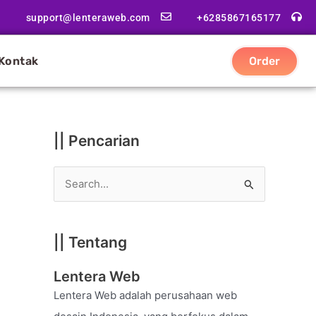
|
support@lenteraweb.com
+6285867165177
|
K
Kontak
Order
a
t
e
g
|| Pencarian
o
r
S
i
e
a
|| Tentang
r
c
Lentera Web
h
Lentera Web adalah perusahaan web
f