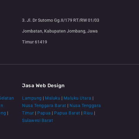
3. Jl. Dr Sutomo Gg.II/179 RT/RW 01/03
Jombatan, Kabupaten Jombang, Jawa
Timur 61419
CS Lenteraweb
Online
Jasa Web Design
Selatan
Lampung
|
Maluku
|
Maluku Utara
|
an
Nusa Tenggara Barat
|
Nusa Tenggara
ung
|
Timur
|
Papua
|
Papua Barat
|
Riau
|
Sulawesi Barat