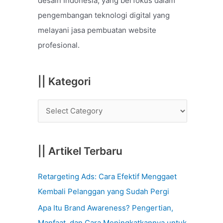
desain Indonesia, yang berfokus dalam
o
pengembangan teknologi digital yang
r
melayani jasa pembuatan website
:
profesional.
|| Kategori
|| Artikel Terbaru
Retargeting Ads: Cara Efektif Menggaet
Kembali Pelanggan yang Sudah Pergi
Apa Itu Brand Awareness? Pengertian,
Manfaat, dan Cara Meningkatkannya untuk