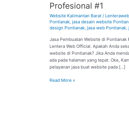
Pembuatan
Profesional #1
Website
di
Website Kalimantan Barat
/
Lenterawe
Pontianak
Pontianak
,
jasa desain website Pontia
design Pontianak
,
jasa web Pontianak
,
:
Profesional
Jasa Pembuatan Website di Pontianak P
#1
Lentera Web Official. Apakah Anda sek
website di Pontianak? Jika Anda mendap
ada pada halaman yang tepat. Oke, Ka
pelayanan jasa buat website pada […]
Read More »