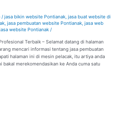
b
/
jasa bikin website Pontianak
,
jasa buat website di
nak
,
jasa pembuatan website Pontianak
,
jasa web
jasa website Pontianak
/
rofesional Terbaik – Selamat datang di halaman
arang mencari informasi tentang jasa pembuatan
ati halaman ini di mesin pelacak, itu artiya anda
mi bakal merekomendasikan ke Anda cuma satu