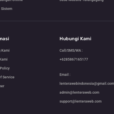
 Sistem
masi
Hubungi Kami
g Kami
Call/SMS/WA :
 Kami
+6285867165177
Policy
Email :
f Service
lenterawebindonesia@gmail.co
mer
admin@lenteraweb.com
support@lenteraweb.com