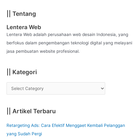
a
|| Tentang
r
c
Lentera Web
h
Lentera Web adalah perusahaan web desain Indonesia, yang
f
berfokus dalam pengembangan teknologi digital yang melayani
o
jasa pembuatan website profesional.
r
:
|| Kategori
|| Artikel Terbaru
Retargeting Ads: Cara Efektif Menggaet Kembali Pelanggan
yang Sudah Pergi