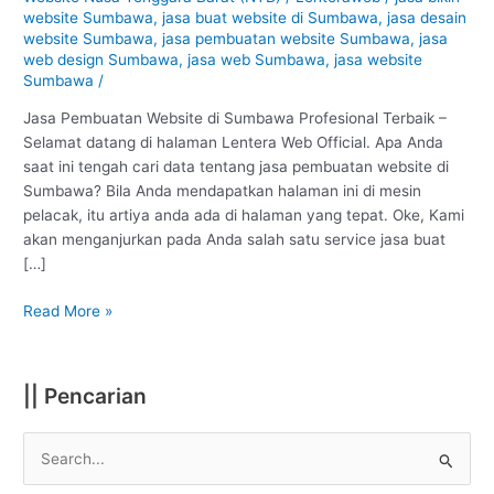
Sumbawa
website Sumbawa
,
jasa buat website di Sumbawa
,
jasa desain
:
website Sumbawa
,
jasa pembuatan website Sumbawa
,
jasa
Profesional
web design Sumbawa
,
jasa web Sumbawa
,
jasa website
Sumbawa
/
#1
Jasa Pembuatan Website di Sumbawa Profesional Terbaik –
Selamat datang di halaman Lentera Web Official. Apa Anda
saat ini tengah cari data tentang jasa pembuatan website di
Sumbawa? Bila Anda mendapatkan halaman ini di mesin
pelacak, itu artiya anda ada di halaman yang tepat. Oke, Kami
akan menganjurkan pada Anda salah satu service jasa buat
[…]
Read More »
|| Pencarian
S
e