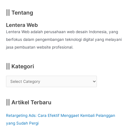
a
|| Tentang
r
c
Lentera Web
h
Lentera Web adalah perusahaan web desain Indonesia, yang
f
berfokus dalam pengembangan teknologi digital yang melayani
o
jasa pembuatan website profesional.
r
:
|| Kategori
|| Artikel Terbaru
Retargeting Ads: Cara Efektif Menggaet Kembali Pelanggan
yang Sudah Pergi