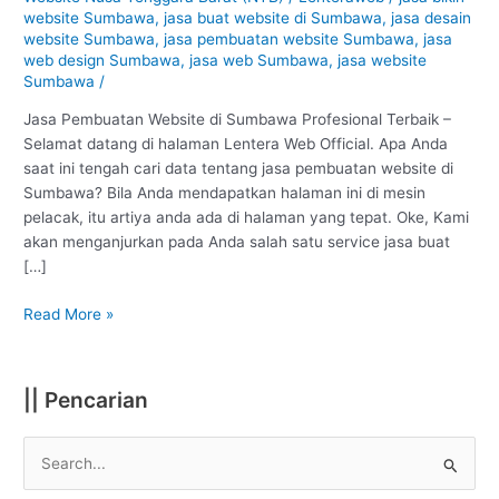
Sumbawa
website Sumbawa
,
jasa buat website di Sumbawa
,
jasa desain
:
website Sumbawa
,
jasa pembuatan website Sumbawa
,
jasa
Profesional
web design Sumbawa
,
jasa web Sumbawa
,
jasa website
Sumbawa
/
#1
Jasa Pembuatan Website di Sumbawa Profesional Terbaik –
Selamat datang di halaman Lentera Web Official. Apa Anda
saat ini tengah cari data tentang jasa pembuatan website di
Sumbawa? Bila Anda mendapatkan halaman ini di mesin
pelacak, itu artiya anda ada di halaman yang tepat. Oke, Kami
akan menganjurkan pada Anda salah satu service jasa buat
[…]
Read More »
|| Pencarian
S
e