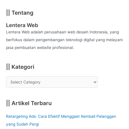
a
|| Tentang
r
c
Lentera Web
h
Lentera Web adalah perusahaan web desain Indonesia, yang
f
berfokus dalam pengembangan teknologi digital yang melayani
o
jasa pembuatan website profesional.
r
:
|| Kategori
|| Artikel Terbaru
Retargeting Ads: Cara Efektif Menggaet Kembali Pelanggan
yang Sudah Pergi