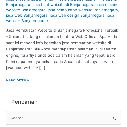
Banjarnegara
Banjarnegara
,
jasa buat website di Banjarnegara
,
jasa desain
:
website Banjarnegara
,
jasa pembuatan website Banjarnegara
,
Profesional
jasa web Banjarnegara
,
jasa web design Banjarnegara
,
jasa
website Banjarnegara
/
#1
Jasa Pembuatan Website di Banjarnegara Profesional Terbaik
– Selamat datang di halaman Lentera Web Official. Apa Anda
saat ini mencari info berkaitan jasa pembuatan website di
Banjarnegara? Bila Anda mendapatkan halaman ini di search
engine, itu artiya anda ada dalam halaman yang tepat. Baik,
Kami dapat menyarankan pada Anda satu satunya service
jasa buat website […]
Read More »
|| Pencarian
S
e