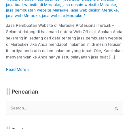
Merauke
jasa buat website di Merauke
,
jasa desain website Merauke
,
:
jasa pembuatan website Merauke
,
jasa web design Merauke
,
Profesional
jasa web Merauke
,
jasa website Merauke
/
#1
Jasa Pembuatan Website di Merauke Profesional Terbaik –
Selamat datang di halaman Lentera Web Official. Apakah Anda
sekarang ini sedang cari data tentang jasa pembuatan website
di Merauke? Jika Anda mendapati halaman ini di mesin telusur,
itu artiya anda ada dalam halaman yang tepat. Oke, Kami akan
menyarankan ke Anda hanya satu pelayanan jasa buat […]
Read More »
|| Pencarian
S
e
a