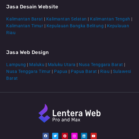
Jasa Desain Website
Kalimantan Barat
|
Kalimantan Selatan
|
Kalimantan Tengah
|
CS Lenteraweb
Kalimantan Timur
|
Kepulauan Bangka Belitung
|
Kepulauan
Online
Riau
Jasa Web Design
Lampung
|
Maluku
|
Maluku Utara
|
Nusa Tenggara Barat
|
Nusa Tenggara Timur
|
Papua
|
Papua Barat
|
Riau
|
Sulawesi
Barat
F
T
P
I
L
Y
a
w
i
n
i
o
c
i
n
s
n
u