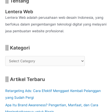
|| Tentang
r
c
Lentera Web
h
Lentera Web adalah perusahaan web desain Indonesia, yang
f
berfokus dalam pengembangan teknologi digital yang melayani
o
jasa pembuatan website profesional.
r
:
|| Kategori
|| Artikel Terbaru
Retargeting Ads: Cara Efektif Menggaet Kembali Pelanggan
yang Sudah Pergi
Apa Itu Brand Awareness? Pengertian, Manfaat, dan Cara
Meningkatkannya untuk Bisnis