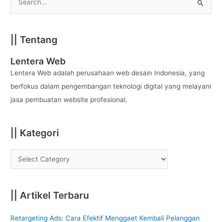
S
e
a
|| Tentang
r
c
Lentera Web
h
Lentera Web adalah perusahaan web desain Indonesia, yang
f
berfokus dalam pengembangan teknologi digital yang melayani
o
jasa pembuatan website profesional.
r
:
|| Kategori
|| Artikel Terbaru
Retargeting Ads: Cara Efektif Menggaet Kembali Pelanggan