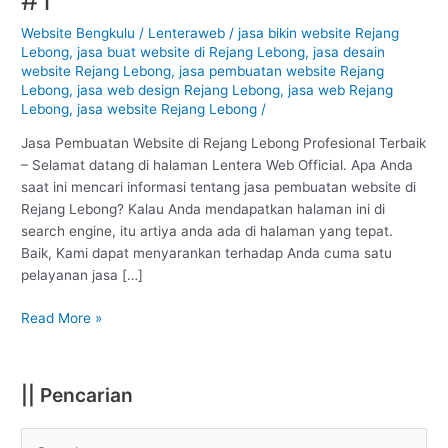
Rejang
Lebong
Website Bengkulu
/
Lenteraweb
/
jasa bikin website Rejang
Lebong
,
jasa buat website di Rejang Lebong
,
jasa desain
:
website Rejang Lebong
,
jasa pembuatan website Rejang
Profesional
Lebong
,
jasa web design Rejang Lebong
,
jasa web Rejang
#1
Lebong
,
jasa website Rejang Lebong
/
Jasa Pembuatan Website di Rejang Lebong Profesional Terbaik
– Selamat datang di halaman Lentera Web Official. Apa Anda
saat ini mencari informasi tentang jasa pembuatan website di
Rejang Lebong? Kalau Anda mendapatkan halaman ini di
search engine, itu artiya anda ada di halaman yang tepat.
Baik, Kami dapat menyarankan terhadap Anda cuma satu
pelayanan jasa […]
Read More »
|| Pencarian