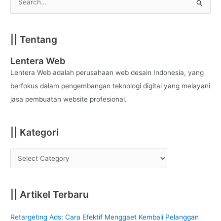
S
e
a
|| Tentang
r
c
Lentera Web
h
Lentera Web adalah perusahaan web desain Indonesia, yang
f
berfokus dalam pengembangan teknologi digital yang melayani
o
jasa pembuatan website profesional.
r
:
|| Kategori
|| Artikel Terbaru
Retargeting Ads: Cara Efektif Menggaet Kembali Pelanggan