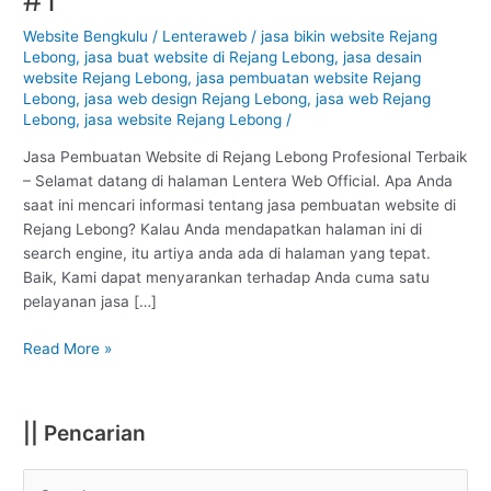
Rejang
Lebong
Website Bengkulu
/
Lenteraweb
/
jasa bikin website Rejang
Lebong
,
jasa buat website di Rejang Lebong
,
jasa desain
:
website Rejang Lebong
,
jasa pembuatan website Rejang
Profesional
Lebong
,
jasa web design Rejang Lebong
,
jasa web Rejang
#1
Lebong
,
jasa website Rejang Lebong
/
Jasa Pembuatan Website di Rejang Lebong Profesional Terbaik
– Selamat datang di halaman Lentera Web Official. Apa Anda
saat ini mencari informasi tentang jasa pembuatan website di
Rejang Lebong? Kalau Anda mendapatkan halaman ini di
search engine, itu artiya anda ada di halaman yang tepat.
Baik, Kami dapat menyarankan terhadap Anda cuma satu
pelayanan jasa […]
Read More »
|| Pencarian