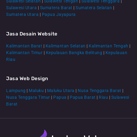
Sulawesi Selatan
|
Sulawesi Tengah
|
Sulawesi Tenggara
|
Sulawesi Utara
|
Sumatera Barat
|
Sumatera Selatan
|
Sumatera Utara
|
Papua Jayapura
Jasa Desain Website
Kalimantan Barat
|
Kalimantan Selatan
|
Kalimantan Tengah
|
CS Lenteraweb
Kalimantan Timur
|
Kepulauan Bangka Belitung
|
Kepulauan
Riau
Online
Jasa Web Design
Lampung
|
Maluku
|
Maluku Utara
|
Nusa Tenggara Barat
|
Nusa Tenggara Timur
|
Papua
|
Papua Barat
|
Riau
|
Sulawesi
Barat