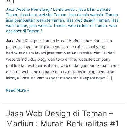
Taman
–
Jasa Website Pemalang
/
Lenteraweb
/
jasa bikin website
Taman
,
jasa buat website Taman
,
jasa desain website Taman
,
Pemalang
jasa pembuatan website Taman
,
jasa web design Taman
,
jasa
:
web Taman
,
jasa website Taman
,
web builder di Taman
,
web
Murah
designer di Taman
/
Berkualitas
#1
Jasa Web Design di Taman Murah Berkualitas – Kami ialah
penyedia layanan digital pemasaran professional yang
berfokus dalam layani jasa pembuatan website, dimulai dari
website individu, blog, web toko online, website company
profile atau web perusahaan, web undangan pernikahan, web
custom, web landing page dan type website blog menawan
lainnya. Pastilah kami sangat mengetahui kepentingan […]
Read More »
Jasa Web Design di Taman –
Jasa
Web
Madiun : Murah Berkualitas #1
Design