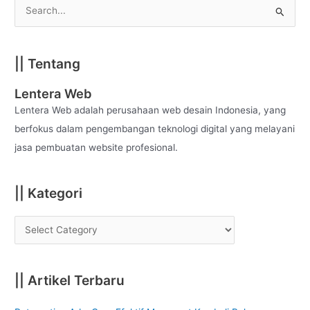
S
e
a
|| Tentang
r
c
Lentera Web
h
Lentera Web adalah perusahaan web desain Indonesia, yang
f
berfokus dalam pengembangan teknologi digital yang melayani
o
jasa pembuatan website profesional.
r
:
|| Kategori
|| Artikel Terbaru