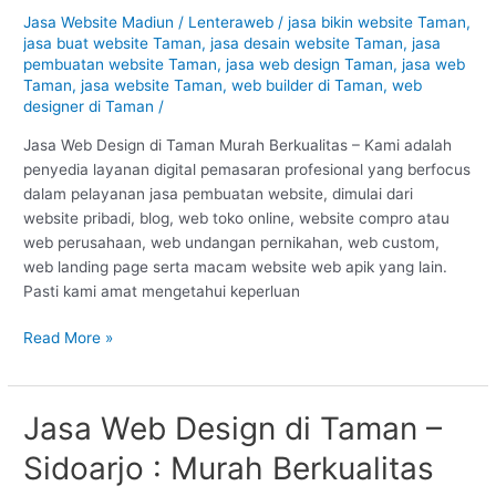
di
Jasa Website Madiun
/
Lenteraweb
/
jasa bikin website Taman
,
Taman
jasa buat website Taman
,
jasa desain website Taman
,
jasa
–
pembuatan website Taman
,
jasa web design Taman
,
jasa web
Madiun
Taman
,
jasa website Taman
,
web builder di Taman
,
web
designer di Taman
/
:
Murah
Jasa Web Design di Taman Murah Berkualitas – Kami adalah
Berkualitas
penyedia layanan digital pemasaran profesional yang berfocus
#1
dalam pelayanan jasa pembuatan website, dimulai dari
website pribadi, blog, web toko online, website compro atau
web perusahaan, web undangan pernikahan, web custom,
web landing page serta macam website web apik yang lain.
Pasti kami amat mengetahui keperluan
Read More »
Jasa Web Design di Taman –
Jasa
Web
Sidoarjo : Murah Berkualitas
Design
di