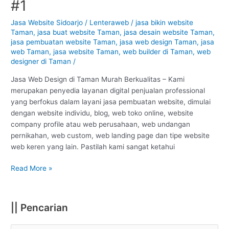
#1
Taman
–
Jasa Website Sidoarjo
/
Lenteraweb
/
jasa bikin website
Taman
,
jasa buat website Taman
,
jasa desain website Taman
,
Sidoarjo
jasa pembuatan website Taman
,
jasa web design Taman
,
jasa
:
web Taman
,
jasa website Taman
,
web builder di Taman
,
web
Murah
designer di Taman
/
Berkualitas
#1
Jasa Web Design di Taman Murah Berkualitas – Kami
merupakan penyedia layanan digital penjualan professional
yang berfokus dalam layani jasa pembuatan website, dimulai
dengan website individu, blog, web toko online, website
company profile atau web perusahaan, web undangan
pernikahan, web custom, web landing page dan tipe website
web keren yang lain. Pastilah kami sangat ketahui
Read More »
|| Pencarian