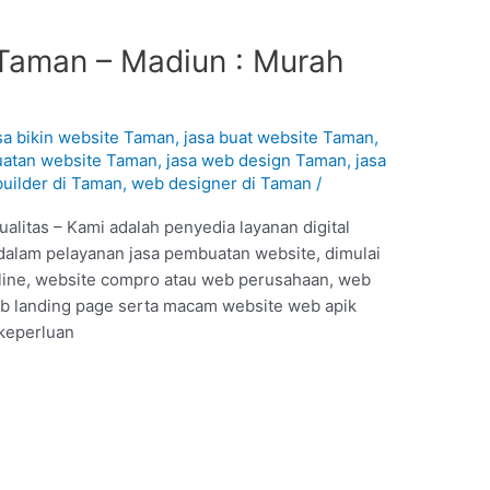
Taman – Madiun : Murah
sa bikin website Taman
,
jasa buat website Taman
,
uatan website Taman
,
jasa web design Taman
,
jasa
uilder di Taman
,
web designer di Taman
/
litas – Kami adalah penyedia layanan digital
dalam pelayanan jasa pembuatan website, dimulai
online, website compro atau web perusahaan, web
b landing page serta macam website web apik
 keperluan