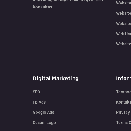
Marketing lainnya. Free Support dan
Website
Konsultasi.
Website
Website
Web Un
Website
Digital Marketing
Infor
SEO
Tentan
FB Ads
Kontak
Google Ads
Privacy 
Desain Logo
Terms O