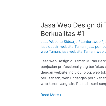
Jasa
Jasa Web Design di 
Web
Berkualitas #1
Design
di
Jasa Website Sidoarjo
/
Lenteraweb
/
j
Taman
jasa desain website Taman
,
jasa pemb
web Taman
,
jasa website Taman
,
web b
–
Sidoarjo
Jasa Web Design di Taman Murah Berku
:
penjualan professional yang berfokus 
Murah
dengan website individu, blog, web to
Berkualitas
perusahaan, web undangan pernikahan,
#1
web keren yang lain. Pastilah kami san
Read More »