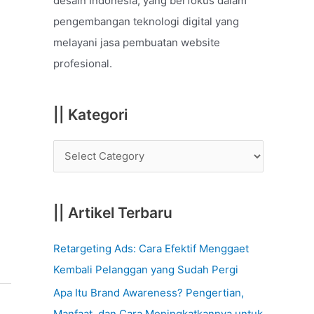
desain Indonesia, yang berfokus dalam
o
pengembangan teknologi digital yang
r
melayani jasa pembuatan website
:
profesional.
|| Kategori
|| Artikel Terbaru
Retargeting Ads: Cara Efektif Menggaet
Kembali Pelanggan yang Sudah Pergi
Apa Itu Brand Awareness? Pengertian,
Manfaat, dan Cara Meningkatkannya untuk