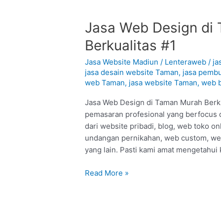
Jasa
Jasa Web Design di 
Web
Berkualitas #1
Design
di
Jasa Website Madiun
/
Lenteraweb
/
ja
Taman
jasa desain website Taman
,
jasa pemb
web Taman
,
jasa website Taman
,
web b
–
Madiun
Jasa Web Design di Taman Murah Berkua
:
pemasaran profesional yang berfocus 
Murah
dari website pribadi, blog, web toko 
Berkualitas
undangan pernikahan, web custom, we
#1
yang lain. Pasti kami amat mengetahui
Read More »