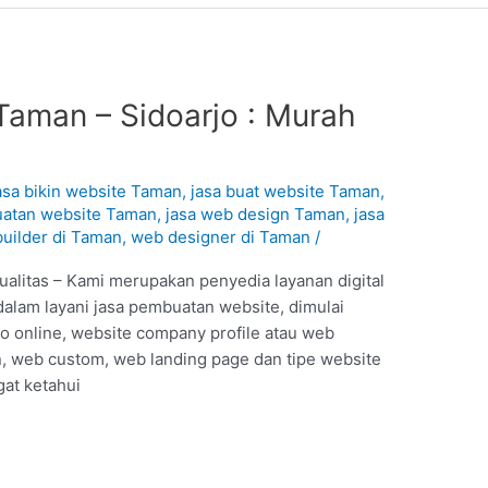
Taman – Sidoarjo : Murah
asa bikin website Taman
,
jasa buat website Taman
,
uatan website Taman
,
jasa web design Taman
,
jasa
uilder di Taman
,
web designer di Taman
/
alitas – Kami merupakan penyedia layanan digital
dalam layani jasa pembuatan website, dimulai
ko online, website company profile atau web
 web custom, web landing page dan tipe website
gat ketahui