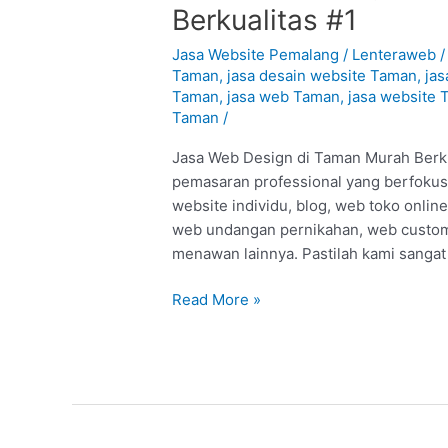
Web
Berkualitas #1
Design
di
Jasa Website Pemalang
/
Lenteraweb
Taman
Taman
,
jasa desain website Taman
,
ja
Taman
,
jasa web Taman
,
jasa website
–
Taman
/
Pemalang
:
Jasa Web Design di Taman Murah Berkua
Murah
pemasaran professional yang berfokus 
Berkualitas
website individu, blog, web toko onlin
#1
web undangan pernikahan, web custom,
menawan lainnya. Pastilah kami sanga
Read More »