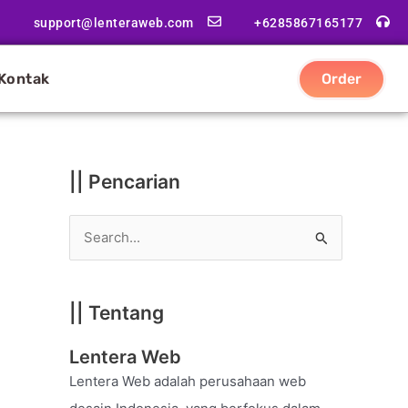
|
support@lenteraweb.com
+6285867165177
|
K
Kontak
Order
a
t
e
g
|| Pencarian
o
r
S
i
e
a
|| Tentang
r
c
Lentera Web
h
Lentera Web adalah perusahaan web
f