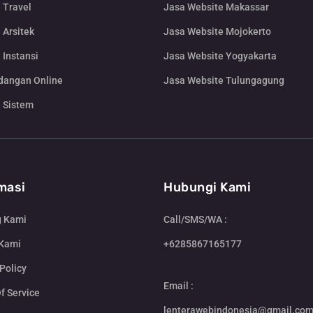
 Travel
Jasa Website Makassar
 Arsitek
Jasa Website Mojokerto
 Instansi
Jasa Website Yogyakarta
dangan Online
Jasa Website Tulungagung
 Sistem
masi
Hubungi Kami
g Kami
Call/SMS/WA :
 Kami
+6285867165177
Policy
Email :
f Service
lenterawebindonesia@gmail.co