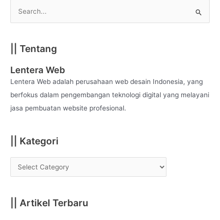
S
e
a
|| Tentang
r
c
Lentera Web
h
Lentera Web adalah perusahaan web desain Indonesia, yang
f
berfokus dalam pengembangan teknologi digital yang melayani
o
jasa pembuatan website profesional.
r
:
|| Kategori
|| Artikel Terbaru