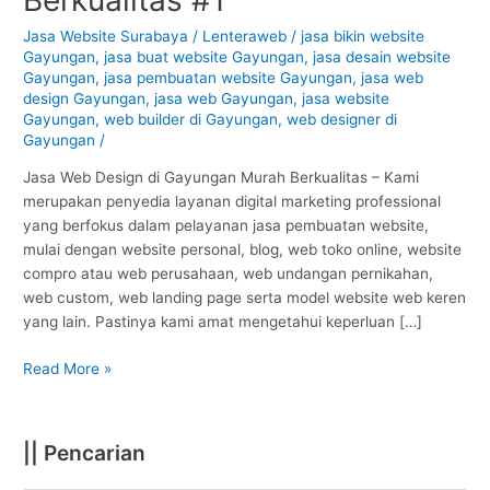
Gayungan
–
Jasa Website Surabaya
/
Lenteraweb
/
jasa bikin website
Gayungan
,
jasa buat website Gayungan
,
jasa desain website
Surabaya
Gayungan
,
jasa pembuatan website Gayungan
,
jasa web
:
design Gayungan
,
jasa web Gayungan
,
jasa website
Murah
Gayungan
,
web builder di Gayungan
,
web designer di
Berkualitas
Gayungan
/
#1
Jasa Web Design di Gayungan Murah Berkualitas – Kami
merupakan penyedia layanan digital marketing professional
yang berfokus dalam pelayanan jasa pembuatan website,
mulai dengan website personal, blog, web toko online, website
compro atau web perusahaan, web undangan pernikahan,
web custom, web landing page serta model website web keren
yang lain. Pastinya kami amat mengetahui keperluan […]
Read More »
|| Pencarian