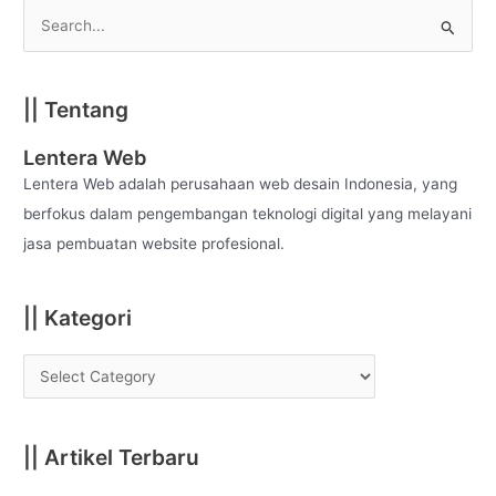
S
e
a
|| Tentang
r
c
Lentera Web
h
Lentera Web adalah perusahaan web desain Indonesia, yang
f
berfokus dalam pengembangan teknologi digital yang melayani
o
jasa pembuatan website profesional.
r
:
|| Kategori
|| Artikel Terbaru