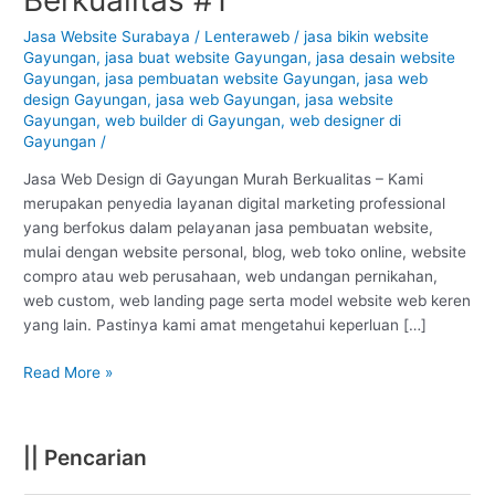
Gayungan
–
Jasa Website Surabaya
/
Lenteraweb
/
jasa bikin website
Gayungan
,
jasa buat website Gayungan
,
jasa desain website
Surabaya
Gayungan
,
jasa pembuatan website Gayungan
,
jasa web
:
design Gayungan
,
jasa web Gayungan
,
jasa website
Murah
Gayungan
,
web builder di Gayungan
,
web designer di
Berkualitas
Gayungan
/
#1
Jasa Web Design di Gayungan Murah Berkualitas – Kami
merupakan penyedia layanan digital marketing professional
yang berfokus dalam pelayanan jasa pembuatan website,
mulai dengan website personal, blog, web toko online, website
compro atau web perusahaan, web undangan pernikahan,
web custom, web landing page serta model website web keren
yang lain. Pastinya kami amat mengetahui keperluan […]
Read More »
|| Pencarian