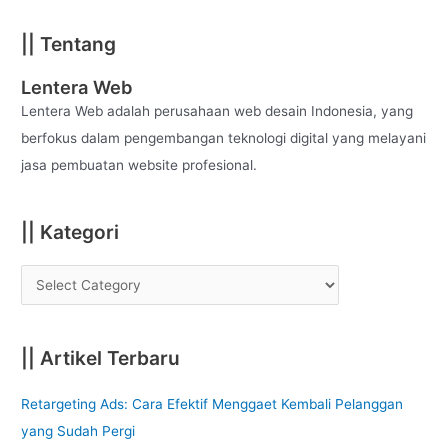
a
|| Tentang
r
c
Lentera Web
h
Lentera Web adalah perusahaan web desain Indonesia, yang
f
berfokus dalam pengembangan teknologi digital yang melayani
o
jasa pembuatan website profesional.
r
:
|| Kategori
|| Artikel Terbaru
Retargeting Ads: Cara Efektif Menggaet Kembali Pelanggan
yang Sudah Pergi