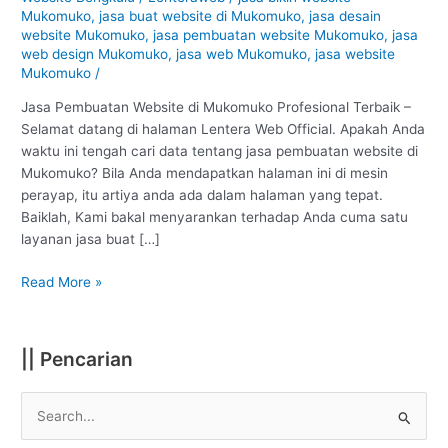
Mukomuko
Mukomuko
,
jasa buat website di Mukomuko
,
jasa desain
:
website Mukomuko
,
jasa pembuatan website Mukomuko
,
jasa
Profesional
web design Mukomuko
,
jasa web Mukomuko
,
jasa website
Mukomuko
/
#1
Jasa Pembuatan Website di Mukomuko Profesional Terbaik –
Selamat datang di halaman Lentera Web Official. Apakah Anda
waktu ini tengah cari data tentang jasa pembuatan website di
Mukomuko? Bila Anda mendapatkan halaman ini di mesin
perayap, itu artiya anda ada dalam halaman yang tepat.
Baiklah, Kami bakal menyarankan terhadap Anda cuma satu
layanan jasa buat […]
Read More »
|| Pencarian
S
e