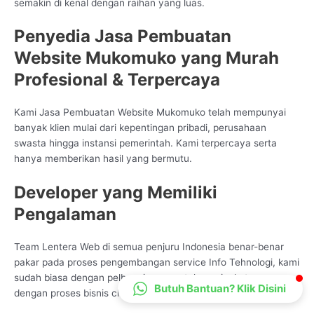
semakin di kenal dengan raihan yang luas.
CS Lenteraweb
Penyedia Jasa Pembuatan
Online
Website Mukomuko yang Murah
Profesional & Terpercaya
Kami Jasa Pembuatan Website Mukomuko telah mempunyai
banyak klien mulai dari kepentingan pribadi, perusahaan
swasta hingga instansi pemerintah. Kami terpercaya serta
hanya memberikan hasil yang bermutu.
Developer yang Memiliki
Pengalaman
Team Lentera Web di semua penjuru Indonesia benar-benar
pakar pada proses pengembangan service Info Tehnologi, kami
sudah biasa dengan pelbagai ragam style peningkatan sama
Butuh Bantuan? Klik Disini
dengan proses bisnis client