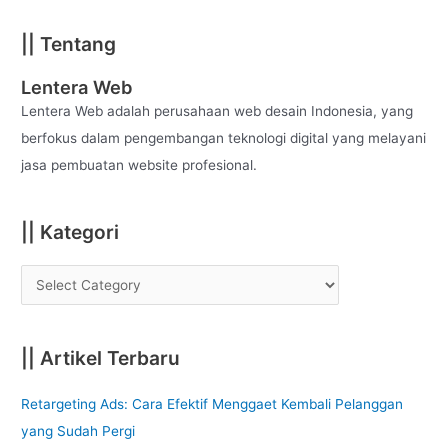
a
|| Tentang
r
c
Lentera Web
h
Lentera Web adalah perusahaan web desain Indonesia, yang
f
berfokus dalam pengembangan teknologi digital yang melayani
o
jasa pembuatan website profesional.
r
:
|| Kategori
|| Artikel Terbaru
Retargeting Ads: Cara Efektif Menggaet Kembali Pelanggan
yang Sudah Pergi