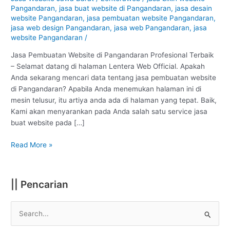
Pangandaran
Pangandaran
,
jasa buat website di Pangandaran
,
jasa desain
:
website Pangandaran
,
jasa pembuatan website Pangandaran
,
Profesional
jasa web design Pangandaran
,
jasa web Pangandaran
,
jasa
website Pangandaran
/
#1
Jasa Pembuatan Website di Pangandaran Profesional Terbaik
– Selamat datang di halaman Lentera Web Official. Apakah
Anda sekarang mencari data tentang jasa pembuatan website
di Pangandaran? Apabila Anda menemukan halaman ini di
mesin telusur, itu artiya anda ada di halaman yang tepat. Baik,
Kami akan menyarankan pada Anda salah satu service jasa
buat website pada […]
Read More »
|| Pencarian
S
e