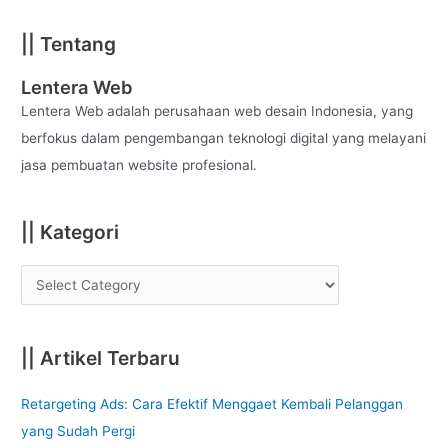
a
|| Tentang
r
c
Lentera Web
h
Lentera Web adalah perusahaan web desain Indonesia, yang
f
berfokus dalam pengembangan teknologi digital yang melayani
o
jasa pembuatan website profesional.
r
:
|| Kategori
|| Artikel Terbaru
Retargeting Ads: Cara Efektif Menggaet Kembali Pelanggan
yang Sudah Pergi