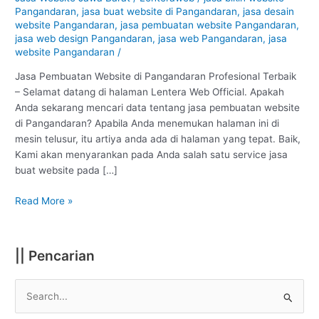
Pangandaran
Pangandaran
,
jasa buat website di Pangandaran
,
jasa desain
:
website Pangandaran
,
jasa pembuatan website Pangandaran
,
Profesional
jasa web design Pangandaran
,
jasa web Pangandaran
,
jasa
website Pangandaran
/
#1
Jasa Pembuatan Website di Pangandaran Profesional Terbaik
– Selamat datang di halaman Lentera Web Official. Apakah
Anda sekarang mencari data tentang jasa pembuatan website
di Pangandaran? Apabila Anda menemukan halaman ini di
mesin telusur, itu artiya anda ada di halaman yang tepat. Baik,
Kami akan menyarankan pada Anda salah satu service jasa
buat website pada […]
Read More »
|| Pencarian
S
e