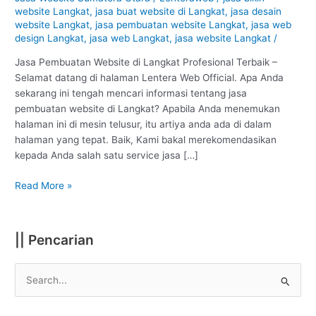
Langkat
website Langkat
,
jasa buat website di Langkat
,
jasa desain
:
website Langkat
,
jasa pembuatan website Langkat
,
jasa web
Profesional
design Langkat
,
jasa web Langkat
,
jasa website Langkat
/
#1
Jasa Pembuatan Website di Langkat Profesional Terbaik –
Selamat datang di halaman Lentera Web Official. Apa Anda
sekarang ini tengah mencari informasi tentang jasa
pembuatan website di Langkat? Apabila Anda menemukan
halaman ini di mesin telusur, itu artiya anda ada di dalam
halaman yang tepat. Baik, Kami bakal merekomendasikan
kepada Anda salah satu service jasa […]
Read More »
|| Pencarian
S
e