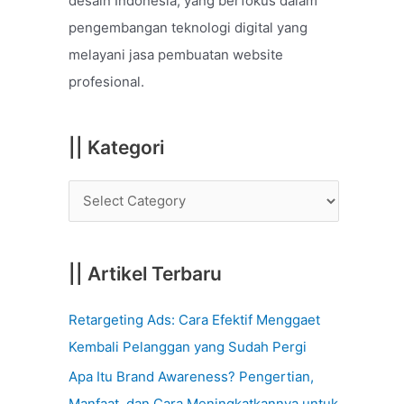
desain Indonesia, yang berfokus dalam
o
pengembangan teknologi digital yang
r
melayani jasa pembuatan website
:
profesional.
|| Kategori
|| Artikel Terbaru
Retargeting Ads: Cara Efektif Menggaet
Kembali Pelanggan yang Sudah Pergi
Apa Itu Brand Awareness? Pengertian,
Manfaat, dan Cara Meningkatkannya untuk