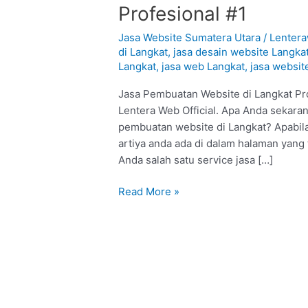
Pembuatan
Profesional #1
Website
di
Jasa Website Sumatera Utara
/
Lenter
Langkat
di Langkat
,
jasa desain website Langka
Langkat
,
jasa web Langkat
,
jasa websit
:
Profesional
Jasa Pembuatan Website di Langkat Pro
#1
Lentera Web Official. Apa Anda sekaran
pembuatan website di Langkat? Apabila
artiya anda ada di dalam halaman yang
Anda salah satu service jasa […]
Read More »