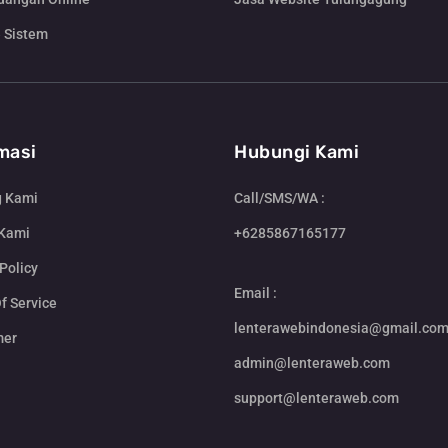
 Sistem
masi
Hubungi Kami
g Kami
Call/SMS/WA :
 Kami
+6285867165177
Policy
Email :
f Service
lenterawebindonesia@gmail.co
mer
admin@lenteraweb.com
support@lenteraweb.com