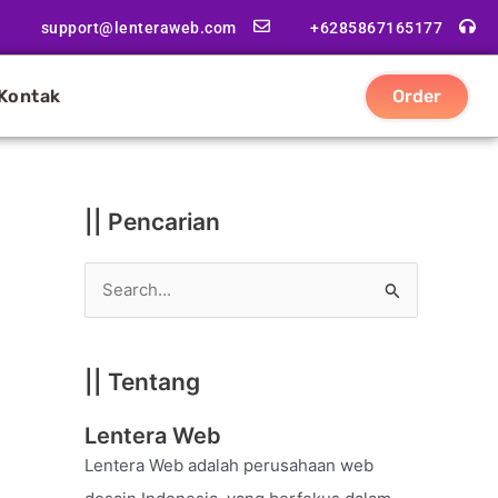
|
support@lenteraweb.com
+6285867165177
|
K
Kontak
Order
a
t
e
g
|| Pencarian
o
r
S
i
e
a
|| Tentang
r
c
Lentera Web
h
Lentera Web adalah perusahaan web
f