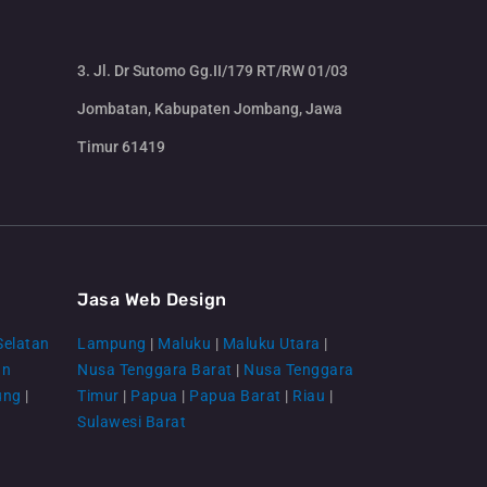
3. Jl. Dr Sutomo Gg.II/179 RT/RW 01/03
Jombatan, Kabupaten Jombang, Jawa
Timur 61419
CS Lenteraweb
Online
Jasa Web Design
Selatan
Lampung
|
Maluku
|
Maluku Utara
|
an
Nusa Tenggara Barat
|
Nusa Tenggara
ung
|
Timur
|
Papua
|
Papua Barat
|
Riau
|
Sulawesi Barat