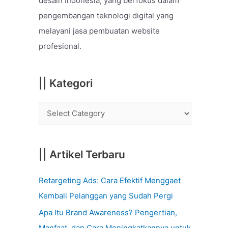
desain Indonesia, yang berfokus dalam
o
pengembangan teknologi digital yang
r
melayani jasa pembuatan website
:
profesional.
|| Kategori
|| Artikel Terbaru
Retargeting Ads: Cara Efektif Menggaet
Kembali Pelanggan yang Sudah Pergi
Apa Itu Brand Awareness? Pengertian,
Manfaat, dan Cara Meningkatkannya untuk