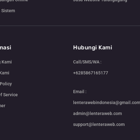
 Sistem
masi
Hubungi Kami
g Kami
Call/SMS/WA :
 Kami
+6285867165177
Policy
Email :
f Service
lenterawebindonesia@gmail.co
mer
admin@lenteraweb.com
support@lenteraweb.com