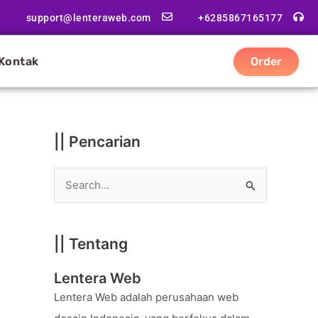
|
support@lenteraweb.com
+6285867165177
|
K
Kontak
Order
a
t
e
g
|| Pencarian
o
r
S
i
e
a
|| Tentang
r
c
Lentera Web
h
Lentera Web adalah perusahaan web
f