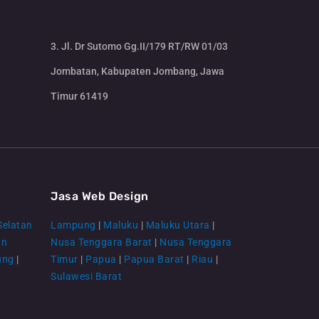
3. Jl. Dr Sutomo Gg.II/179 RT/RW 01/03
Jombatan, Kabupaten Jombang, Jawa
Timur 61419
CS Lenteraweb
Online
Jasa Web Design
Selatan
Lampung
|
Maluku
|
Maluku Utara
|
an
Nusa Tenggara Barat
|
Nusa Tenggara
ung
|
Timur
|
Papua
|
Papua Barat
|
Riau
|
Sulawesi Barat