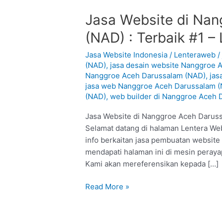
Jasa
Jasa Website di Na
Website
(NAD) : Terbaik #1 –
di
Nanggroe
Jasa Website Indonesia
/
Lenteraweb
Aceh
(NAD)
,
jasa desain website Nanggroe 
Nanggroe Aceh Darussalam (NAD)
,
jas
Darussalam
jasa web Nanggroe Aceh Darussalam 
(NAD)
(NAD)
,
web builder di Nanggroe Aceh 
:
Terbaik
Jasa Website di Nanggroe Aceh Darus
#1
Selamat datang di halaman Lentera Web
–
info berkaitan jasa pembuatan websit
Lentera
mendapati halaman ini di mesin perayap,
Web
Kami akan mereferensikan kepada […]
Read More »